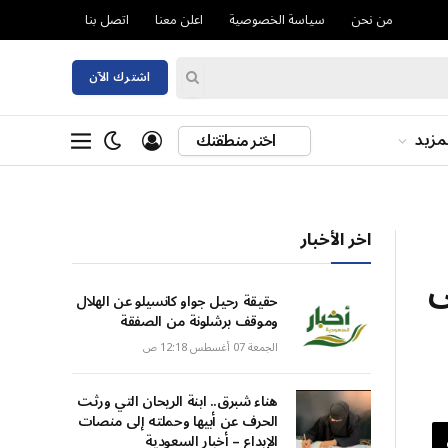
من نحن
سياسة الخصوصية
اعلن معنا
اتصل بنا
اشترك الآن
مزيد
اختر منطقتك
اخر الأخبار
ى
حقيقة رحيل جواو كانسيلو عن الهلال
وموقف برشلونة من الصفقة
الجمعة 07 أغسطس 12:18 ص
هناء شبرق.. ابنة الريحان التي ورثت
الحرف عن أبيها وحملته إلى منصات
الإبداع – أخبار السعودية