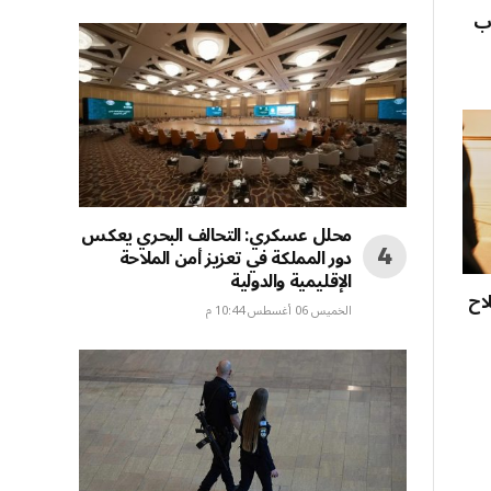
وب
محلل عسكري: التحالف البحري يعكس
دور المملكة في تعزيز أمن الملاحة
الإقليمية والدولية
لاح
الخميس 06 أغسطس 10:44 م