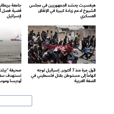
هيغسيث يحشد الجمهوريين في مجلس
جامعة بريطان
الشيوخ لدعم زيادة كبيرة في الإنفاق
قضية فصل أكا
العسكري
لإسرائيل
لأول مرة منذ 7 أكتوبر.. إسرائيل توجه
صحيفة “بيلد”
اتهاماً إلى مستوطن بقتل فلسطيني في
تستهدف سفينة
الضفة الغربية
أوديسا وموسك