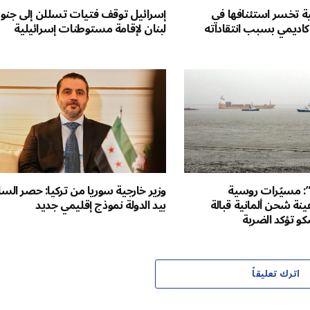
ية تخسر استئنافها في
إسرائيل توقف فتيات تسللن إلى جن
ديمي بسبب انتقاداته
لبنان لإقامة مستوطنات إسرائيلية
: مسيّرات روسية
وزير خارجية سوريا من تركيا: حصر الس
 شحن ألمانية قبالة
بيد الدولة نموذج إقليمي جديد
و تؤكد الضربة
اترك تعليقاً