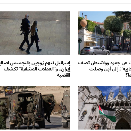
ث عن جمود وواشنطن تصف
إسرائيل تتهم زوجين بالتجسس لصال
يجابية”.. إلى أين وصلت
إيران.. و”العملات المشفرة” تكشف
ا؟
القضية