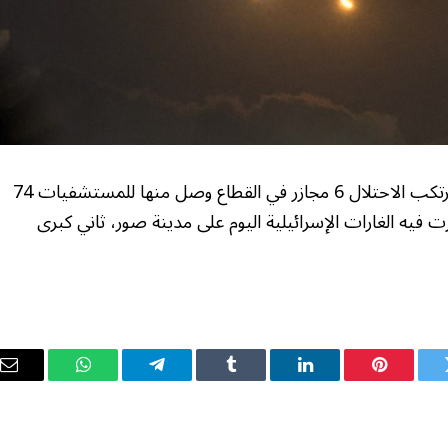
في اليوم الـ383 من العدوان الإسرائيلي على غزة، ارتكب الاحتلال 6 مجازر في القطاع وصل منها للمستشفيات 74
اعة، في وقت تركزت فيه الغارات الإسرائيلية اليوم على مدينة صور، ثاني كبرى
ويتر
بينتيريست
لينكدإن
Tumblr
تيلقرام
واتساب
ال
ال