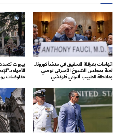
اتهامات بعرقلة التحقيق في منشأ كورونا..
بيروت تتحد
لجنة بمجلس الشيوخ الأميركي توصي
الأجواء بـ”الإ
بملاحقة الطبيب أنتوني فاوتشي
مفاوضات روم