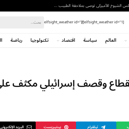
اتهامات بعرقلة التحقيق في منشأ كورونا.. لجنة بمجلس الشيوخ الأميركي توصي بملاحقة الطبيب أنتوني فاوتشي
[elfsight_weather id="3"]
[elfsight_weather id="1"]
العالم
سياسة
اقتصاد
تكنولوجيا
رياضة
ال
ة.. 6 مجازر بالقطاع وقصف إسرائيلي مكثف عل
ب
تيلقرام
بينتيريست
البريد الإلكتروني