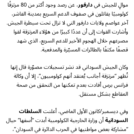
موالٍ للجيش في
دارفور
، عن رصد وجود أكثر من 80 مرتزقًا
كولومبيًا يقاتلون في صفوف الدعم السريع بمدينة الفاشر،
آخر عواصم ولايات دارفور التي لا تزال تحت سيطرة الجيش.
وأشارت القوات إلى أن عددًا كبيرًا من هؤلاء المرتزقة لقوا
مصرعهم خلال الهجوم الأخير للدعم السريع، الذي شهد
قصفًا مكثفًا بالطائرات المسيّرة والمدفعية.
وكان الجيش السوداني قد نشر تسجيلات مصوّرة قال إنها
تُظهر “مرتزقة أجانب يُعتقد أنهم كولومبيون”، إلا أن وكالة
فرانس برس أفادت بعدم تمكنها من التحقق من صحة
المقاطع بشكل مستقل.
وفي ديسمبر/كانون الأول الماضي، أعلنت
السلطات
السودانية
أن وزارة الخارجية الكولومبية أبدت “أسفها” حيال
“مشاركة بعض مواطنيها في الحرب الدائرة في السودان”،