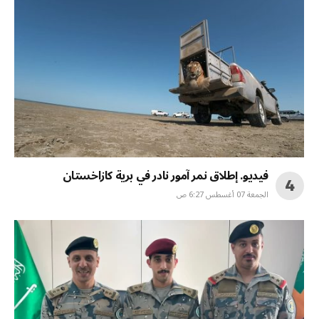
فيديو. إطلاق نمر آمور نادر في برية كازاخستان
الجمعة 07 أغسطس 6:27 ص