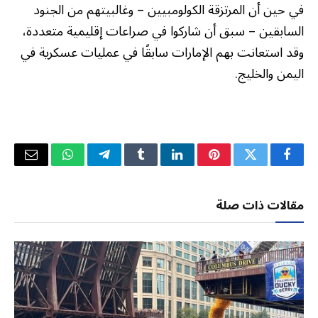
في حين أن المرتزقة الكولومبيين – وغالبيتهم من الجنود
السابقين – سبق أن شاركوا في صراعات إقليمية متعددة،
وقد استعانت بهم الإمارات سابقًا في عمليات عسكرية في
اليمن والخليج.
فيسبوك
تويتر
بينتيريست
لينكدإن
Tumblr
تيلقرام
واتساب
البريد
الإلكتر
مقالات ذات صلة