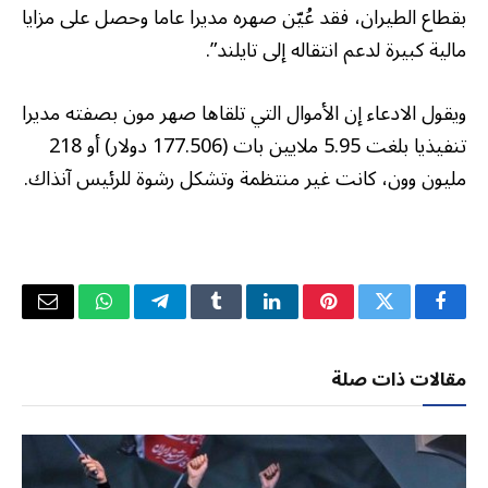
بقطاع الطيران، فقد عُيّن صهره مديرا عاما وحصل على مزايا
مالية كبيرة لدعم انتقاله إلى تايلند”.
ويقول الادعاء إن الأموال التي تلقاها صهر مون بصفته مديرا
تنفيذيا بلغت 5.95 ملايين بات (177.506 دولار) أو 218
مليون وون، كانت غير منتظمة وتشكل رشوة للرئيس آنذاك.
فيسبوك
تويتر
بينتيريست
لينكدإن
Tumblr
تيلقرام
واتساب
البريد
الإلكتر
مقالات ذات صلة