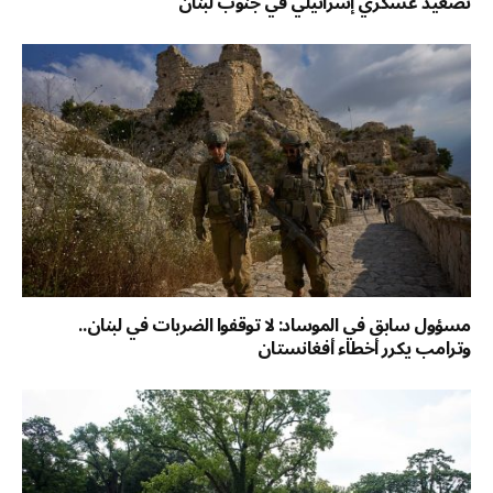
تصعيد عسكري إسرائيلي في جنوب لبنان
مسؤول سابق في الموساد: لا توقفوا الضربات في لبنان..
وترامب يكرر أخطاء أفغانستان