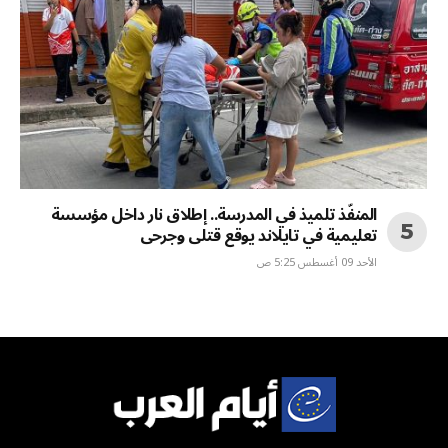
المنفّذ تلميذ في المدرسة.. إطلاق نار داخل مؤسسة
تعليمية في تايلاند يوقع قتلى وجرحى
الأحد 09 أغسطس 5:25 ص