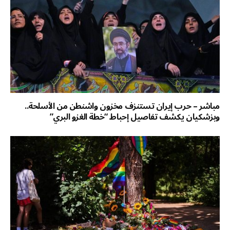
مباشر – حرب إيران تستنزف مخزون واشنطن من الأسلحة..
وبزشكيان يكشف تفاصيل إحباط “خطة الغزو البري”