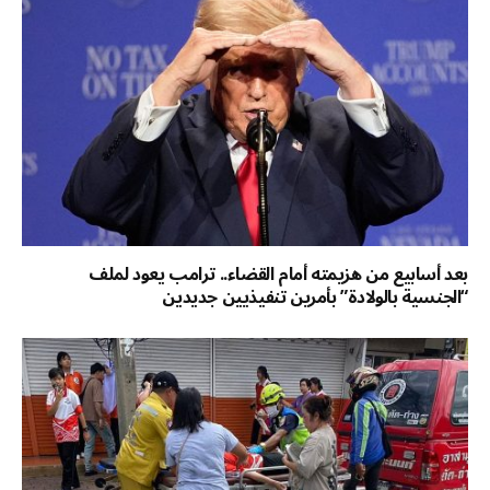
بعد أسابيع من هزيمته أمام القضاء.. ترامب يعود لملف
“الجنسية بالولادة” بأمرين تنفيذيين جديدين