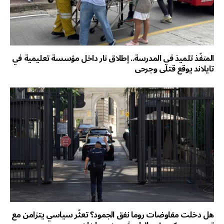
المنفّذ تلميذ في المدرسة.. إطلاق نار داخل مؤسسة تعليمية في
تايلاند يوقع قتلى وجرحى
هل دخلت مفاوضات روما نفق الجمود؟ تعثّر سياسي يتزامن مع