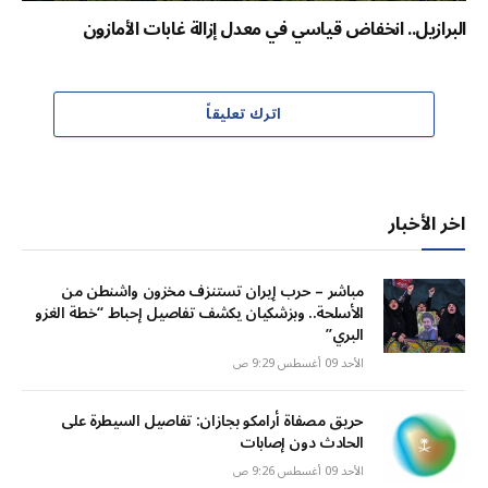
البرازيل.. انخفاض قياسي في معدل إزالة غابات الأمازون
اترك تعليقاً
اخر الأخبار
مباشر – حرب إيران تستنزف مخزون واشنطن من
الأسلحة.. وبزشكيان يكشف تفاصيل إحباط “خطة الغزو
البري”
الأحد 09 أغسطس 9:29 ص
حريق مصفاة أرامكو بجازان: تفاصيل السيطرة على
الحادث دون إصابات
الأحد 09 أغسطس 9:26 ص