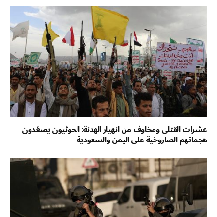
عشرات القتلى ومخاوف من انهيار الهدنة: الحوثيون يصعّدون
هجماتهم الصاروخية على اليمن والسعودية