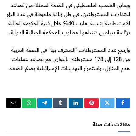
ويعاني الشعب الفلسطيني في الضفة المحتلة من تصاعد
اعتداءات المستوطنين، في ظل زيادة ملحوظة في عدد البؤر
الاستيطانية بنسبة تقارب 40% خلال فترة الحكومة الحالية
برئاسة بنيامين نتنياهو المطلوب للمحكمة الجنائية الدولية.
وارتفع عدد المستوطنات “المعترف بها” في الضفة الغربية
من 128 إلى 178 مستوطنة، بالتوازي مع تصاعد عمليات
هدم المنازل، واستمرار التهديدات الإسرائيلية بضمّ الضفة.
فيسبوك
تويتر
بينتيريست
لينكدإن
Tumblr
تيلقرام
واتساب
البريد
الإلكتر
مقالات ذات صلة