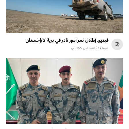
فيديو. إطلاق نمر آمور نادر في برية كازاخستان
الجمعة 07 أغسطس 6:27 ص