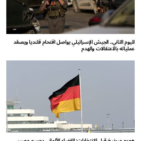
لليوم الثاني.. الجيش الإسرائيلي يواصل اقتحام قلنديا ويصعّد
عملياته بالاعتقالات والهدم
هجوم ميونيخ قبل الانتخابات: القضاء الألماني يحسم مصير