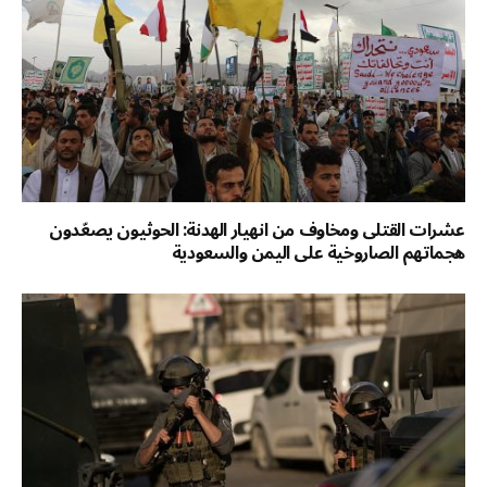
عشرات القتلى ومخاوف من انهيار الهدنة: الحوثيون يصعّدون
هجماتهم الصاروخية على اليمن والسعودية