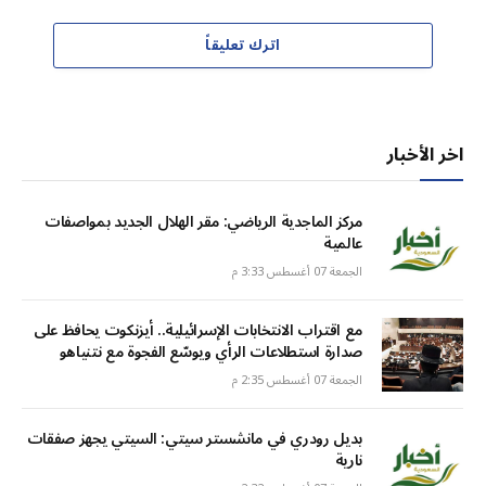
اترك تعليقاً
اخر الأخبار
مركز الماجدية الرياضي: مقر الهلال الجديد بمواصفات
عالمية
الجمعة 07 أغسطس 3:33 م
مع اقتراب الانتخابات الإسرائيلية.. أيزنكوت يحافظ على
صدارة استطلاعات الرأي ويوسّع الفجوة مع نتنياهو
الجمعة 07 أغسطس 2:35 م
بديل رودري في مانشستر سيتي: السيتي يجهز صفقات
نارية