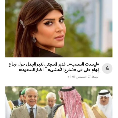
«ليست السبب».. غدير السبتي تثير الجدل حول نجاح
إلهام علي في «شارع الأعشى» – أخبار السعودية
الجمعة 07 أغسطس 1:01 م