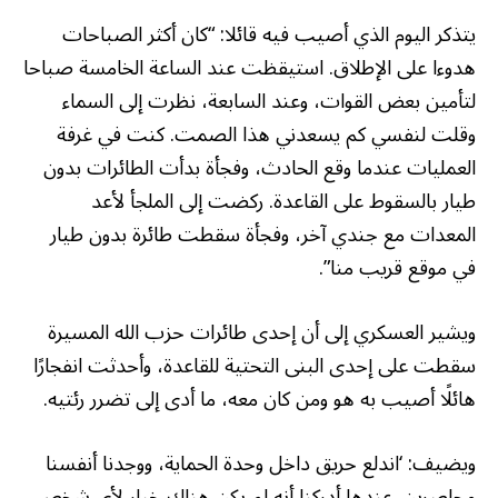
يتذكر اليوم الذي أصيب فيه قائلا: “كان أكثر الصباحات
هدوءا على الإطلاق. استيقظت عند الساعة الخامسة صباحا
لتأمين بعض القوات، وعند السابعة، نظرت إلى السماء
وقلت لنفسي كم يسعدني هذا الصمت. كنت في غرفة
العمليات عندما وقع الحادث، وفجأة بدأت الطائرات بدون
طيار بالسقوط على القاعدة. ركضت إلى الملجأ لأعد
المعدات مع جندي آخر، وفجأة سقطت طائرة بدون طيار
في موقع قريب منا”.
ويشير العسكري إلى أن إحدى طائرات حزب الله المسيرة
سقطت على إحدى البنى التحتية للقاعدة، وأحدثت انفجارًا
هائلًا أصيب به هو ومن كان معه، ما أدى إلى تضرر رئتيه.
ويضيف: ‘اندلع حريق داخل وحدة الحماية، ووجدنا أنفسنا
محاصرين. عندها أدركنا أنه لم يكن هناك خيار لأي شخص