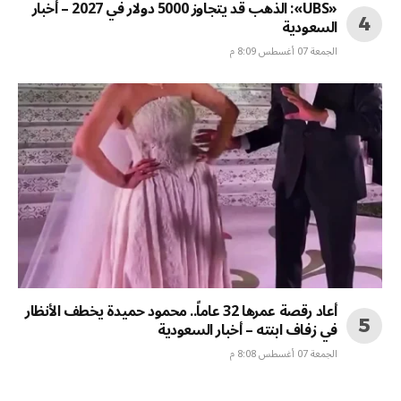
«UBS»: الذهب قد يتجاوز 5000 دولار في 2027 – أخبار
السعودية
الجمعة 07 أغسطس 8:09 م
أعاد رقصة عمرها 32 عاماً.. محمود حميدة يخطف الأنظار
في زفاف ابنته – أخبار السعودية
الجمعة 07 أغسطس 8:08 م