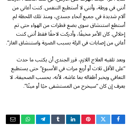
أنني في ورطة، وأنني لا أستطيع التنفس. كنت أعاني من
آلام شديدة في جميع أنحاء جسدي، ومنذ تلك اللحظة لم
أستطع استنشاق سوى بضع قطرات من الهواء حتى تم
إخلائي. كان الأمر مخيفًا، وأدركت لاحقًا فقط أنني كنت
أعاني من إصابات في الرئة بسبب الضربة واستنشاق الغاز”.
وبعد تلقيه العلاج اللازم، قرر الجندي أن يكتب ما حدث
“على الأقل ثلاث أو أربع مرات في الأسبوع” حتى يستطيع
التعافي ويخبر أطفاله بما عاشه، لأنه، بحسب الصحيفة، لا
يعرف إن كان “سيخرج من المستشفى حيًا أو ميتًا”.
فيسبوك
تويتر
بينتيريست
لينكدإن
Tumblr
تيلقرام
واتساب
البريد