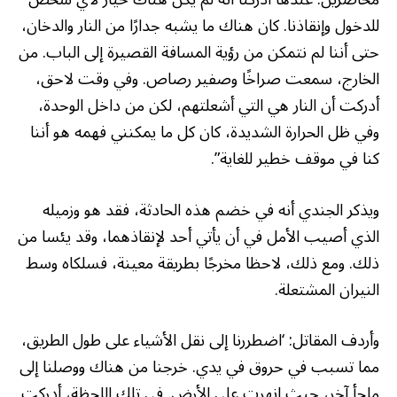
للدخول وإنقاذنا. كان هناك ما يشبه جدارًا من النار والدخان،
حتى أننا لم نتمكن من رؤية المسافة القصيرة إلى الباب. من
الخارج، سمعت صراخًا وصفير رصاص. وفي وقت لاحق،
أدركت أن النار هي التي أشعلتهم، لكن من داخل الوحدة،
وفي ظل الحرارة الشديدة، كان كل ما يمكنني فهمه هو أننا
كنا في موقف خطير للغاية”.
ويذكر الجندي أنه في خضم هذه الحادثة، فقد هو وزميله
الذي أصيب الأمل في أن يأتي أحد لإنقاذهما، وقد يئسا من
ذلك. ومع ذلك، لاحظا مخرجًا بطريقة معينة، فسلكاه وسط
النيران المشتعلة.
وأردف المقاتل: ‘اضطررنا إلى نقل الأشياء على طول الطريق،
مما تسبب في حروق في يدي. خرجنا من هناك ووصلنا إلى
ملجأ آخر، حيث انهرت على الأرض. في تلك اللحظة، أدركت