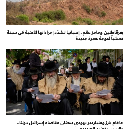
بفرقاطتين وحاجز عائم.. إسبانيا تشدّد إجراءاتها الأمنية في سبتة
تحسّباً لموجة هجرة جديدة
حاخام بارز وملياردير يهودي يبحثان مقاضاة إسرائيل دوليًا..
والسبب تجنيد الحريديم