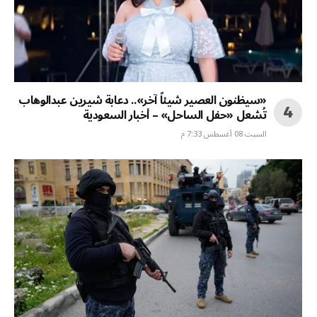
«سيظنون العصير شيئاً آخر».. دعابة شيرين عبدالوهاب
تُشعل «حفل الساحل» – أخبار السعودية
السبت 08 أغسطس 7:33 م