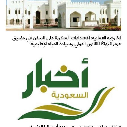
الخارجية العمانية: الاعتداءات المتكررة على السفن في مضيق
هرمز انتهاكًا للقانون الدولي وسيادة المياه الإقليمية
فوز إنتر ميلان ويوفنتوس في ودية أستراليا المثيرة