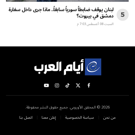
لبنان يوقف ضابطاً سورياً سابقاً.. ماذا جرى داخل سفارة
دمشق في بيروت؟
السبت 08 أغسطس 7:03 م
X
فيسبوك
تيكتوك
الانستغرام
يوتيوب
(Twitter)
2026 © المحقق الأوروبي. جميع حقوق النشر محفوظة.
من نحن
سياسة الخصوصية
إعلن معنا
اتصل بنا