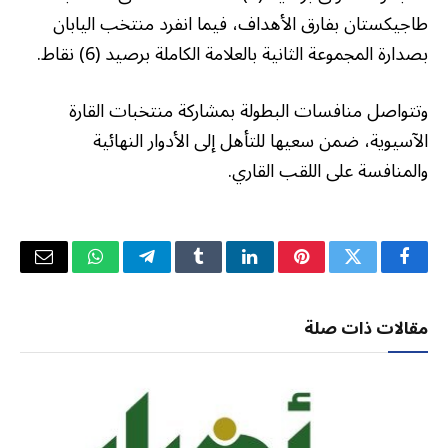
طاجيكستان بفارق الأهداف، فيما انفرد منتخب اليابان
بصدارة المجموعة الثانية بالعلامة الكاملة برصيد (6) نقاط.
وتتواصل منافسات البطولة بمشاركة منتخبات القارة
الآسيوية، ضمن سعيها للتأهل إلى الأدوار النهائية
والمنافسة على اللقب القاري.
فيسبوك
تويتر
بينتيريست
لينكدإن
Tumblr
تيلقرام
واتساب
البريد
الإلكتر
مقالات ذات صلة