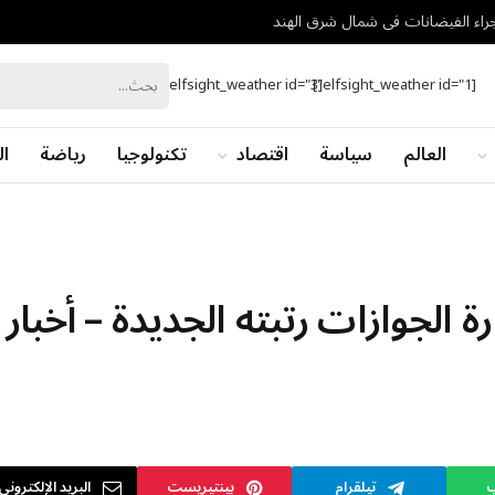
[elfsight_weather id="3"]
[elfsight_weather id="1"]
العالم
سياسة
اقتصاد
تكنولوجيا
رياضة
ال
رة الجوازات رتبته الجديدة – أخبار
ب
تيلقرام
بينتيريست
البريد الإلكتروني