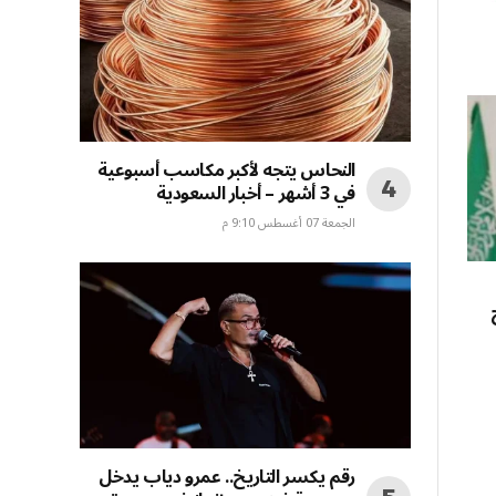
النحاس يتجه لأكبر مكاسب أسبوعية
في 3 أشهر – أخبار السعودية
الجمعة 07 أغسطس 9:10 م
رقم يكسر التاريخ.. عمرو دياب يدخل