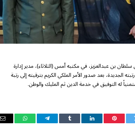
 سلطان بن عبدالعزيز، في مكتبه أمس (الثلاثاء)، مدير إدارة
رتبته الجديدة، بعد صدور الأمر الملكي الكريم بترقيته إلى رتبة
، متمنياً له التوفيق في خدمة الدين ثم المليك والوطن.
ويتر
بينتيريست
لينكدإن
Tumblr
تيلقرام
واتساب
ال
ال