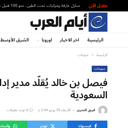
منازل غارقة ومركبات تحت الطين.. نحو 100 قتيل جراء الفيضانات في شمال شرق الهند
عاجل الآن
الرئيسية
اخر الاخبار
اوروبا
الشرق الأوسط
الرئيسية
منوعات
»
منوعات
فيصل بن خالد يُقلّد مدير إدا
السعودية
فريق التحرير
الأربعاء 03 يونيو 2:44 م
لا توجد تعليقات
فيسبوك
تويتر
واتسا