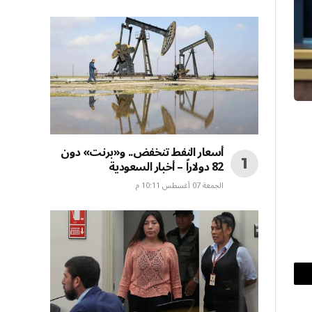
أسعار النفط تنخفض.. و«برنت» دون
82 دولاراً – أخبار السعودية
الجمعة 07 أغسطس 10:11 م
بريد
إلكتروني