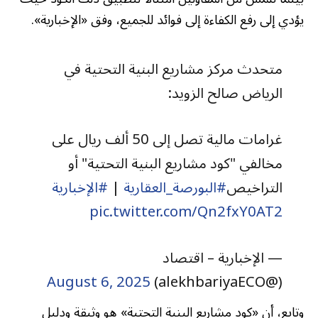
يؤدي إلى رفع الكفاءة إلى فوائد للجميع، وفق «الإخبارية».
متحدث مركز مشاريع البنية التحتية في
الرياض صالح الزويد:
غرامات مالية تصل إلى 50 ألف ريال على
مخالفي "كود مشاريع البنية التحتية" أو
التراخيص
#البورصة_العقارية
|
#الإخبارية
pic.twitter.com/Qn2fxY0AT2
— الإخبارية – اقتصاد
August 6, 2025
(@alekhbariyaECO)
وتابع، أن «كود مشاريع البنية التحتية» هو وثيقة ودليل