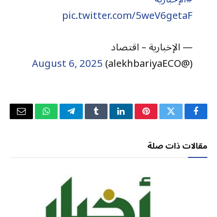
pic.twitter.com/5weV6getaF
— الإخبارية – اقتصاد
August 6, 2025
(@alekhbariyaECO)
فيسبوك
تويتر
بينتيريست
لينكدإن
Tumblr
تيلقرام
واتساب
البريد
الإلكتر
مقالات ذات صلة