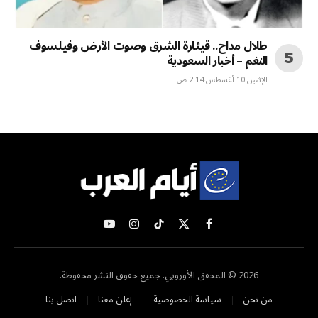
طلال مداح.. قيثارة الشرق وصوت الأرض وفيلسوف
النغم – أخبار السعودية
الإثنين 10 أغسطس 2:14 ص
X
فيسبوك
تيكتوك
الانستغرام
يوتيوب
(Twitter)
2026 © المحقق الأوروبي. جميع حقوق النشر محفوظة.
من نحن
سياسة الخصوصية
إعلن معنا
اتصل بنا