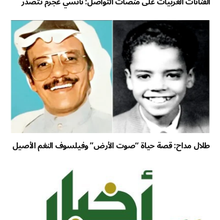
الفنانات العربيات على منصات التواصل: نانسي عجرم تتصدر
طلال مداح: قصة حياة “صوت الأرض” وفيلسوف النغم الأصيل