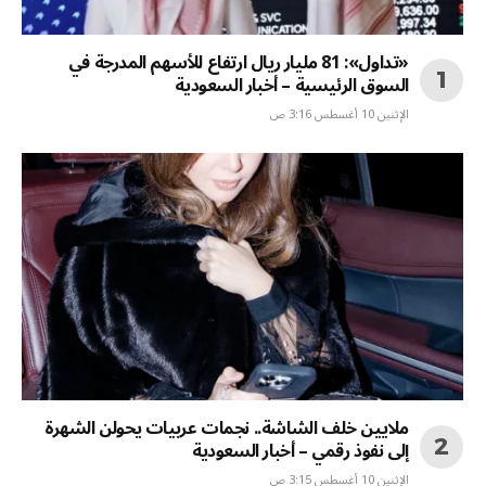
«تداول»: 81 مليار ريال ارتفاع للأسهم المدرجة في
السوق الرئيسية – أخبار السعودية
الإثنين 10 أغسطس 3:16 ص
ملايين خلف الشاشة.. نجمات عربيات يحولن الشهرة
إلى نفوذ رقمي – أخبار السعودية
الإثنين 10 أغسطس 3:15 ص