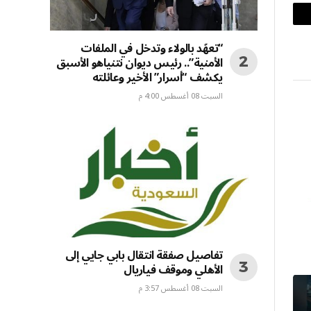
بريد
“تعهّد بالولاء وتدخل في الملفات
إلكتروني
الأمنية”.. رئيس ديوان نتنياهو الأسبق
يكشف “أسرار” الأخير وعائلته
السبت 08 أغسطس 4:00 م
تفاصيل صفقة انتقال بابي جايي إلى
الأهلي وموقف فياريال
السبت 08 أغسطس 3:57 م