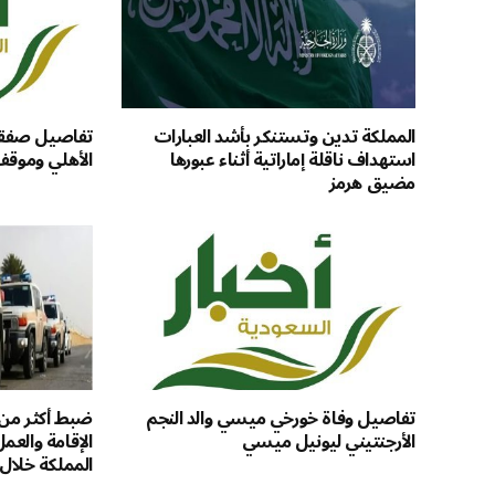
المملكة تدين وتستنكر بأشد العبارات
تفاصيل صفقة 
استهداف ناقلة إماراتية أثناء عبورها
الأهلي وموقف
مضيق هرمز
تفاصيل وفاة خورخي ميسي والد النجم
الأرجنتيني ليونيل ميسي
الإقامة والعم
المملكة خلال