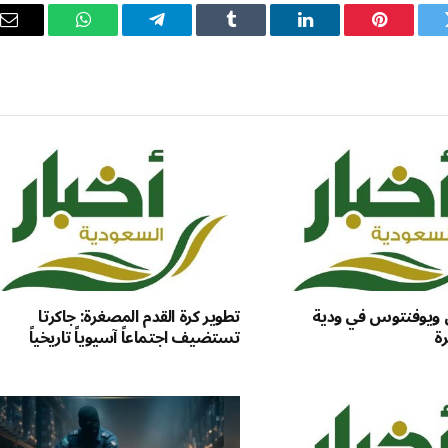
ويتر
بينتيريست
لينكدإن
Tumblr
تيلقرام
واتساب
ال
ال
ان ويوفنتوس في ودية
تطوير كرة القدم المصغرة: جاكرتا
رة
تستضيف اجتماعاً آسيوياً تاريخياً