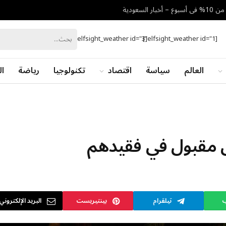
[elfsight_weather id="3"]
[elfsight_weather id="1"]
العالم
سياسة
اقتصاد
تكنولوجيا
رياضة
ال
ل مقبول في فقيدهم
ب
تيلقرام
بينتيريست
البريد الإلكتروني