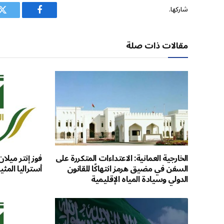
شاركها.
فيسبوك
ت
مقالات ذات صلة
الخارجية العمانية: الاعتداءات المتكررة على
فوز إنتر ميل
السفن في مضيق هرمز انتهاكًا للقانون
أستراليا المثي
الدولي وسيادة المياه الإقليمية