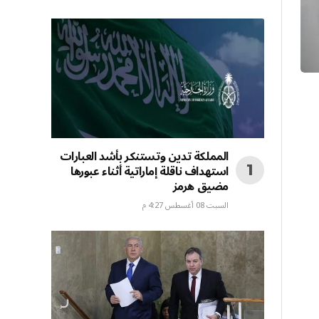
المملكة تدين وتستنكر بأشد العبارات
استهداف ناقلة إماراتية أثناء عبورها
مضيق هرمز
السبت 08 أغسطس 4:27 م