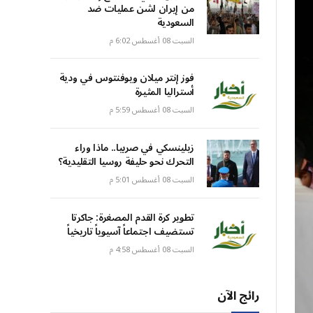
من إيران لشن عمليات ضد
السعودية
السبت 08 أغسطس 6:02 م
فوز إنتر ميلان ويوفنتوس في ودية
أستراليا المثيرة
السبت 08 أغسطس 5:59 م
زيلينسكي في صربيا.. ماذا وراء
التحرك نحو حليفة روسيا التقليدية؟
السبت 08 أغسطس 5:01 م
تطوير كرة القدم المصغرة: جاكرتا
تستضيف اجتماعاً آسيوياً تاريخياً
السبت 08 أغسطس 4:58 م
رائج الآن