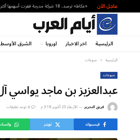
«عكاظ» ترصد.. 18 شركة مدرجة قفزت أسهمها أكثر من 10% في أسبوع – أخبار السعودية
عاجل الآن
الرئيسية
اخر الاخبار
اوروبا
الشرق الأوسط
الرئيسية
منوعات
»
منوعات
عبدالعزيز بن ماجد يواسي آ
فريق التحرير
الأربعاء 23 أكتوبر 3:18 م
لا توجد تعليقات
فيسبوك
تويتر
واتسا