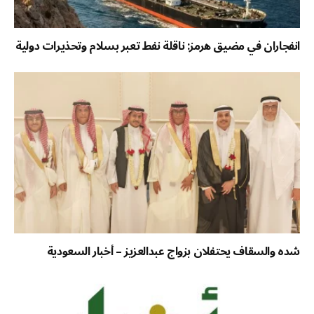
انفجاران في مضيق هرمز: ناقلة نفط تعبر بسلام وتحذيرات دولية
شده والسقاف يحتفلان بزواج عبدالعزيز – أخبار السعودية