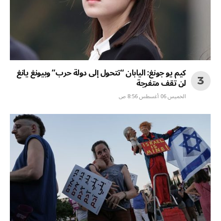
كيم يو جونغ: اليابان “تتحول إلى دولة حرب” وبيونغ يانغ
لن تقف متفرجة
الخميس 06 أغسطس 8:56 ص