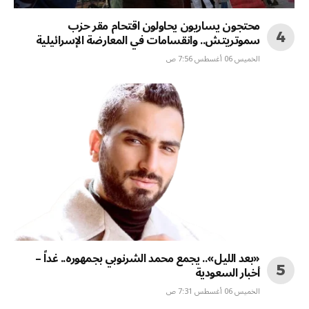
محتجون يساريون يحاولون اقتحام مقر حزب
سموتريتش.. وانقسامات في المعارضة الإسرائيلية
الخميس 06 أغسطس 7:56 ص
«بعد الليل».. يجمع محمد الشرنوبي بجمهوره.. غداً –
أخبار السعودية
الخميس 06 أغسطس 7:31 ص