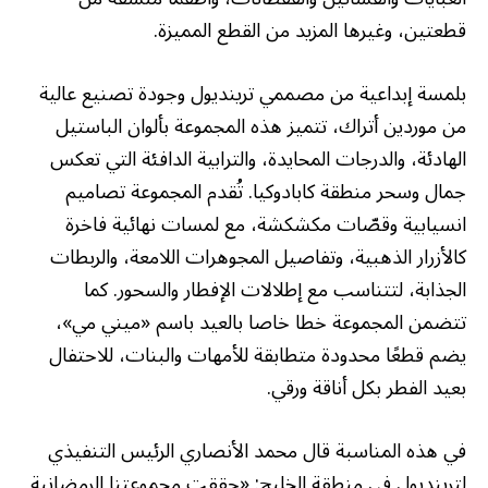
قطعتين، وغيرها المزيد من القطع المميزة.
بلمسة إبداعية من مصممي ترينديول وجودة تصنيع عالية
من موردين أتراك، تتميز هذه المجموعة بألوان الباستيل
الهادئة، والدرجات المحايدة، والترابية الدافئة التي تعكس
جمال وسحر منطقة كابادوكيا. تُقدم المجموعة تصاميم
انسيابية وقصّات مكشكشة، مع لمسات نهائية فاخرة
كالأزرار الذهبية، وتفاصيل المجوهرات اللامعة، والربطات
الجذابة، لتتناسب مع إطلالات الإفطار والسحور. كما
تتضمن المجموعة خطا خاصا بالعيد باسم «ميني مي»،
يضم قطعًا محدودة متطابقة للأمهات والبنات، للاحتفال
بعيد الفطر بكل أناقة ورقي.
في هذه المناسبة قال محمد الأنصاري الرئيس التنفيذي
لترينديول في منطقة الخليج: «حققت مجموعتنا الرمضانية