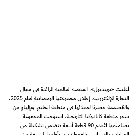
أعلنت «ترينديول»، المنصة العالمية الرائدة في مجال
التجارة الإلكترونية، إطلاق مجموعتها الرمضانية لعام 2025،
والمُصممة حصريًا لعملائها في منطقة الخليج. وبإلهامٍ من
سحر منطقة كابادوكيا التاريخية، استوحت المجموعة
تصاميمها لتُقدم 90 قطعة أنيقة تتضمن تشكيلة من
العبايات والفساتين والقفطانات، وأطقما مُنسقة من