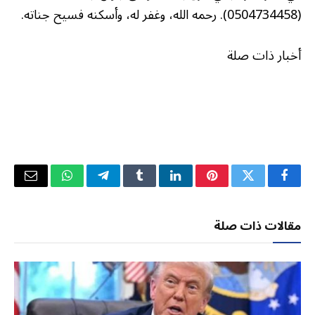
(0504734458). رحمه الله، وغفر له، وأسكنه فسيح جناته.
أخبار ذات صلة
فيسبوك
تويتر
بينتيريست
لينكدإن
Tumblr
تيلقرام
واتساب
البريد
الإلكتر
مقالات ذات صلة