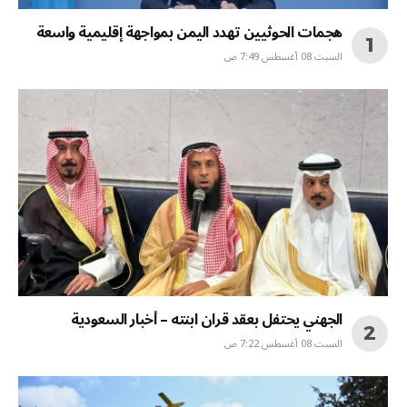
هجمات الحوثيين تهدد اليمن بمواجهة إقليمية واسعة
السبت 08 أغسطس 7:49 ص
الجهني يحتفل بعقد قران ابنته – أخبار السعودية
السبت 08 أغسطس 7:22 ص