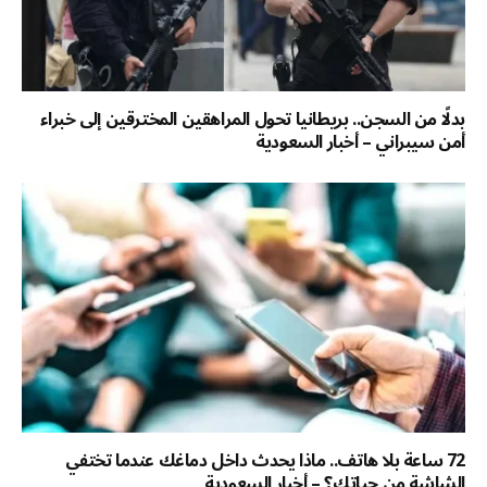
بدلًا من السجن.. بريطانيا تحول المراهقين المخترقين إلى خبراء
أمن سيبراني – أخبار السعودية
72 ساعة بلا هاتف.. ماذا يحدث داخل دماغك عندما تختفي
الشاشة من حياتك؟ – أخبار السعودية