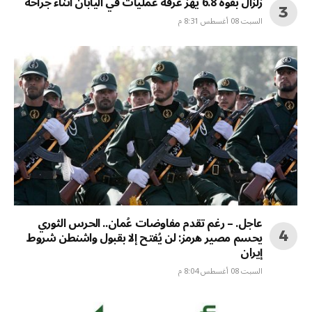
زلزال بقوة 6.8 يهز غرفة عمليات في اليابان أثناء جراحة
السبت 08 أغسطس 8:31 م
عاجل. – رغم تقدم مفاوضات عُمان.. الحرس الثوري
يحسم مصير هرمز: لن يُفتح إلا بقبول واشنطن شروط
إيران
السبت 08 أغسطس 8:04 م