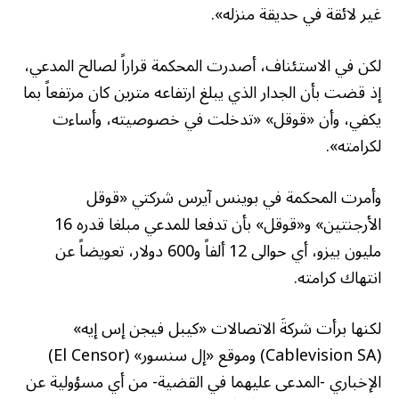
غير لائقة في حديقة منزله».
لكن في الاستئناف، أصدرت المحكمة قراراً لصالح المدعي،
إذ قضت بأن الجدار الذي يبلغ ارتفاعه مترين كان مرتفعاً بما
يكفي، وأن «قوقل» «تدخلت في خصوصيته، وأساءت
لكرامته».
وأمرت المحكمة في بوينس آيرس شركتي «قوقل
الأرجنتين» و«قوقل» بأن تدفعا للمدعي مبلغا قدره 16
مليون بيزو، أي حوالى 12 ألفاً و600 دولار، تعويضاً عن
انتهاك كرامته.
لكنها برأت شركةَ الاتصالات «كيبل فيجن إس إيه»
(Cablevision SA) وموقع «إل سنسور» (El Censor)
الإخباري -المدعى عليهما في القضية- من أي مسؤولية عن