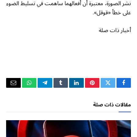
نشر الصورة، معتبرة أن أفعالهما ساهمت في تسليط الضوء
على خطأ «قوقل».
أخبار ذات صلة
فيسبوك
تويتر
بينتيريست
لينكدإن
Tumblr
تيلقرام
واتساب
البريد
الإلكتر
مقالات ذات صلة