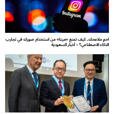
احمِ ملامحك.. كيف تمنع «ميتا» من استخدام صورك في تجارب
الذكاء الاصطناعي؟ – أخبار السعودية