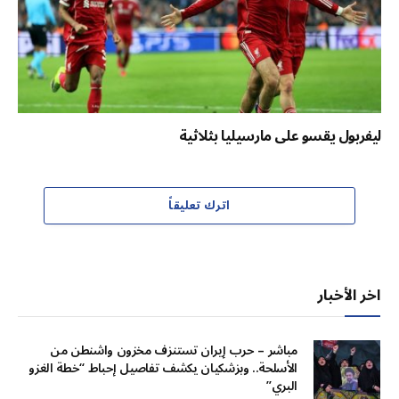
ليفربول يقسو على مارسيليا بثلاثية
اترك تعليقاً
اخر الأخبار
مباشر – حرب إيران تستنزف مخزون واشنطن من
الأسلحة.. وبزشكيان يكشف تفاصيل إحباط “خطة الغزو
البري”