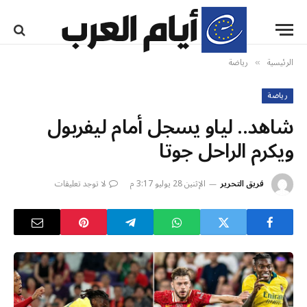
الرئيسية
رياضة
»
رياضة
شاهد.. لياو يسجل أمام ليفربول
ويكرم الراحل جوتا
فريق التحرير
الإثنين 28 يوليو 3:17 م
لا توجد تعليقات