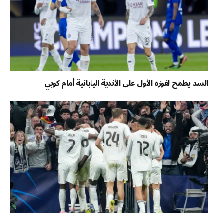
السد يطمح لفوزه الأول على الأندية اليابانية أمام كوبي