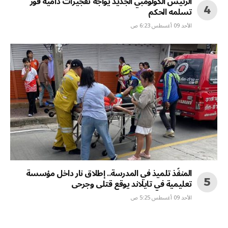
الرئيس الكولومبي الجديد يواجه تفجيرات دامية فور
تسلمه الحكم
الأحد 09 أغسطس 6:23 ص
المنفّذ تلميذ في المدرسة.. إطلاق نار داخل مؤسسة
تعليمية في تايلاند يوقع قتلى وجرحى
الأحد 09 أغسطس 5:25 ص