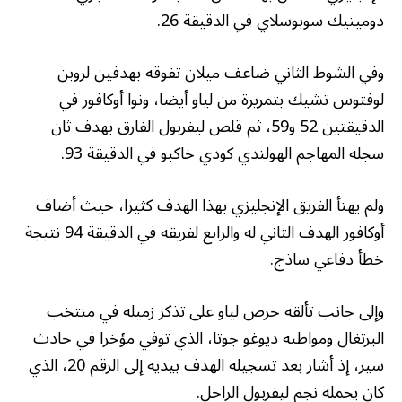
دومينيك سوبوسلاي في الدقيقة 26.
وفي الشوط الثاني ضاعف ميلان تفوقه بهدفين لروبن
لوفتوس تشيك بتمريرة من لياو أيضا، ونوا أوكافور في
الدقيقتين 52 و59، ثم قلص ليفربول الفارق بهدف ثان
سجله المهاجم الهولندي كودي خاكبو في الدقيقة 93.
ولم يهنأ الفريق الإنجليزي بهذا الهدف كثيرا، حيث أضاف
أوكافور الهدف الثاني له والرابع لفريقه في الدقيقة 94 نتيجة
خطأ دفاعي ساذج.
وإلى جانب تألقه حرص لياو على تذكر زميله في منتخب
البرتغال ومواطنه ديوغو جوتا، الذي توفي مؤخرا في حادث
سير، إذ أشار بعد تسجيله الهدف بيديه إلى الرقم 20، الذي
كان يحمله نجم ليفربول الراحل.