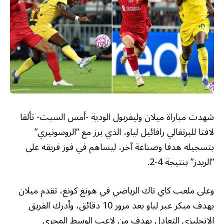
شهدت مباراة ميلان وليفربول الودية -أمس السبت- تألقا
لافتا للبرتغالي رافائيل لياو، الذي برز مع “الروسونيري”
بتسجيله هدفا وصناعة آخر، ليساهم في فوز فريقه على
“الريدز” بنتيجة 4-2.
وعلى ملعب كاي تاك الرياضي في هونغ كونغ، تقدم ميلان
بهدف مبكر عبر لياو بعد مرور 10 دقائق، وأدرك الفريق
الإنجليزي التعادل بهدف من لاعب الوسط المجري