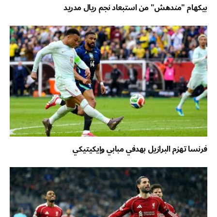
بيكهام "مندهش" من استبعاد نجم ريال مدريد
فرنسا تهزم البرازيل بهدفي مبابي وإيكيتيكي