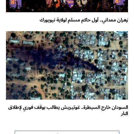
زهران ممداني.. أول حاكم مسلم لولاية نيويورك
السودان خارج السيطرة.. غوتيريش يطالب بوقف فوري لإطلاق
النار