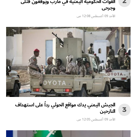
القوات الحكومية اليمنية في مأرب ويوقعون قتلى
وجرحى
الأحد 09 أغسطس 12:08 ص
الجيش اليمني يدك مواقع الحوثي رداً على استهداف
النازحين
الأحد 09 أغسطس 12:05 ص