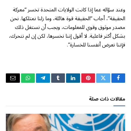
وعند سؤاله عما إذا كانت الولايات المتحدة تخسر “معركة
الحقيقة”، أجاب “الحقيقة قوة هائلة، وما زلنا نمتلكها. نحن
مصدر موثوق وقوي للمعلومات، ويجب أن نستغل ذلك
بشكل أكثر فاعلية. لا أقول إننا نخسرها، لكن إن لم نتحرك،
فإننا نعرض أنفسنا للخسارة”.
فيسبوك
تويتر
بينتيريست
لينكدإن
Tumblr
تيلقرام
واتساب
البريد
الإلكتر
مقالات ذات صلة