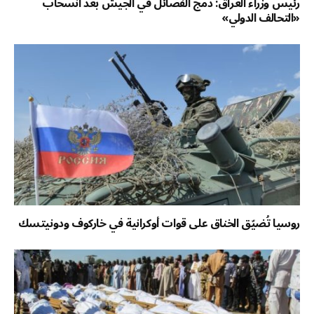
رئيس وزراء العراق: دمج الفصائل في الجيش بعد انسحاب
«التحالف الدولي»
روسيا تُضيّق الخناق على قوات أوكرانية في خاركوف ودونيتسك