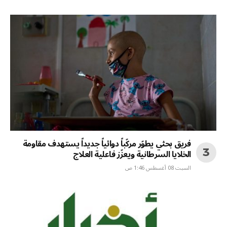
فريق بحثي يطوّر مركّباً دوائياً جديداً يستهدف مقاومة
الخلايا السرطانية ويعزّز فاعلية العلاج
السبت 08 أغسطس 1:46 ص