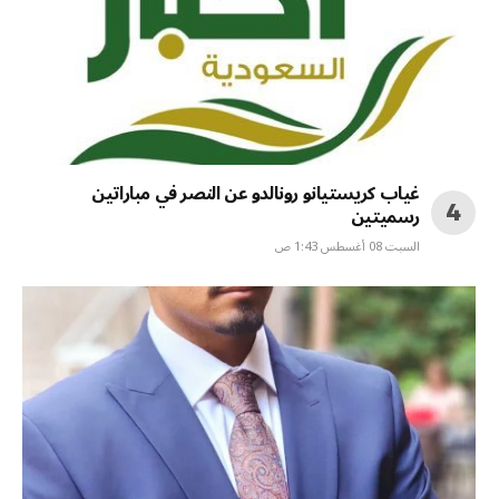
غياب كريستيانو رونالدو عن النصر في مباراتين
رسميتين
السبت 08 أغسطس 1:43 ص