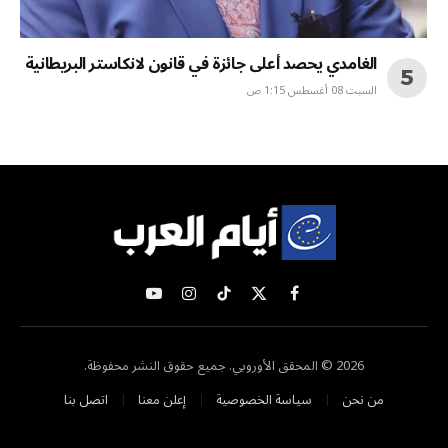
الغامدي يحصد أعلى جائزة في قانون لانكاستر البريطانية
السبت 08 أغسطس 1:15 ص
X
فيسبوك
تيكتوك
الانستغرام
يوتيوب
(Twitter)
2026 © المحقق الأوروبي. جميع حقوق النشر محفوظة.
من نحن
سياسة الخصوصية
إعلن معنا
اتصل بنا