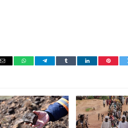
ويتر
بينتيريست
لينكدإن
Tumblr
تيلقرام
واتساب
ال
ال