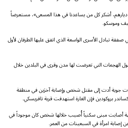
 ديارهم، أشكر كل من يساعدنا في هذا المسعى»، مستعرضاً
ييف وموسكو.
 صفقة تبادل الأسرى الواسعة الذي اتفق عليها الطرفان لأول
وم حول الهجمات التي تعرضت لها مدن وقرى في البلدين خلال
ارات جوية أدت إلى مقتل شخص وإصابة آخرَين في منطقة
ندر بروكودين فإن الغارة استهدفت قرية تافريسكي.
وجّهة أصابت مبنى سكنياً أُصيب خلالها شخص كان موجوداً في
ن إصابة امرأة في السبعينات من العمر.