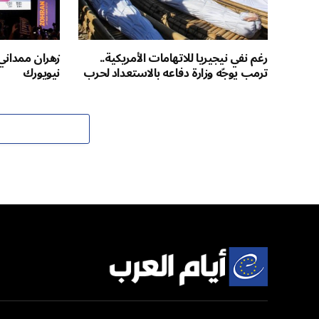
رغم نفي نيجيريا للاتهامات الأمريكية..
زهران ممداني.
ترمب يوجّه وزارة دفاعه بالاستعداد لحرب
نيويورك