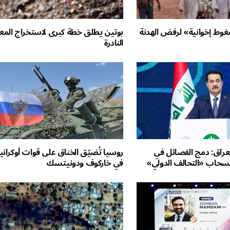
وط إخوانية» لرفض الهدنة
بوتين يطلق خطة كبرى لاستخراج المع
النادرة
لعراق: دمج الفصائل في
روسيا تُضيّق الخناق على قوات أوكراني
سحاب «التحالف الدولي»
في خاركوف ودونيتسك