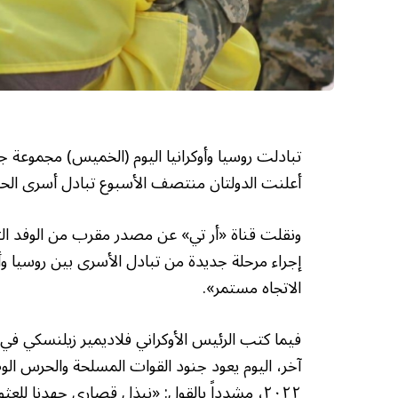
تبادلت روسيا وأوكرانيا اليوم (الخميس) مجموعة 
أعلنت الدولتان منتصف الأسبوع تبادل أسرى الحرب ل
ونقلت قناة «أر تي» عن مصدر مقرب من الوفد التف
إجراء مرحلة جديدة من تبادل الأسرى بين روسيا وأو
الاتجاه مستمر».
فيما كتب الرئيس الأوكراني فلاديمير زيلنسكي ف
آخر، اليوم يعود جنود القوات المسلحة والحرس ال
٢٠٢٢، مشدداً بالقول: «نبذل قصارى جهدنا للعثور على كل شخص، والتحقق من معلومات كل اسم».