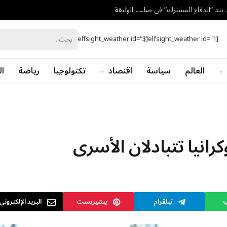
.. بند “الدفاع المشترك” في صلب الوثيقة
[elfsight_weather id="3"]
[elfsight_weather id="1"]
العالم
سياسة
اقتصاد
تكنولوجيا
رياضة
ال
رانيا تتبادلان الأسرى
ب
تيلقرام
بينتيريست
البريد الإلكتروني