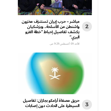
مباشر – حرب إيران تستنزف مخزون
واشنطن من الأسلحة.. وبزشكيان
يكشف تفاصيل إحباط “خطة الغزو
البري”
الأحد 09 أغسطس 9:29 ص
حريق مصفاة أرامكو بجازان: تفاصيل
السيطرة على الحادث دون إصابات