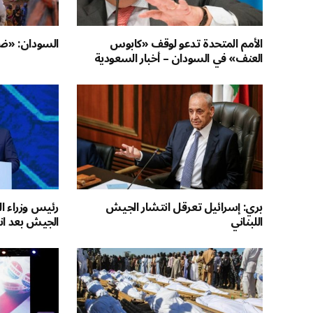
الأمم المتحدة تدعو لوقف «كابوس
السودان: «ضغ
العنف» في السودان – أخبار السعودية
بري: إسرائيل تعرقل انتشار الجيش
رئيس وزراء ا
اللبناني
الجيش بعد ان