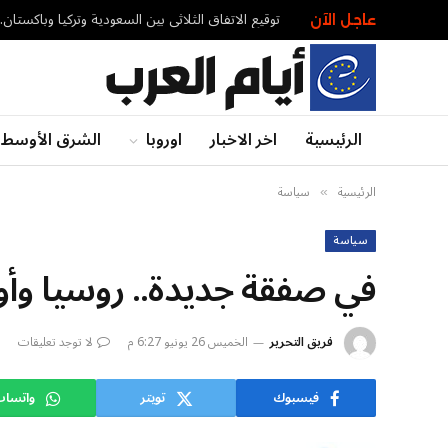
توقيع الاتفاق الثلاثي بين السعودية وتركيا وباكستان
عاجل الآن
الرئيسية
اخر الاخبار
اوروبا
الشرق الأوسط
الرئيسية
سياسة
»
سياسة
في صفقة جديدة.. روسيا وأوك
فريق التحرير
الخميس 26 يونيو 6:27 م
لا توجد تعليقات
فيسبوك
تويتر
واتسا