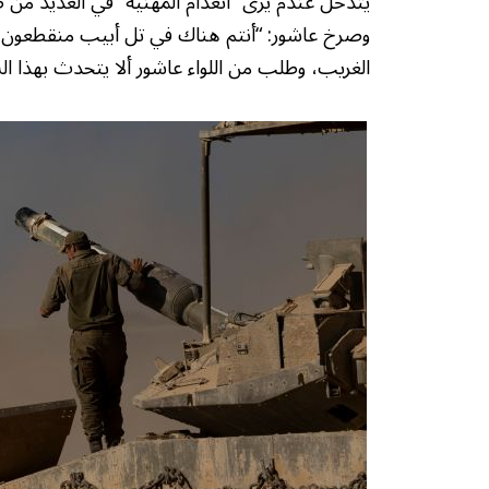
يتدخل عندم يرى “انعدام المهنية” في العديد من طلب
وصرخ عاشور: “أنتم هناك في تل أبيب منقطعون عن
الغريب، وطلب من اللواء عاشور ألا يتحدث بهذا ال