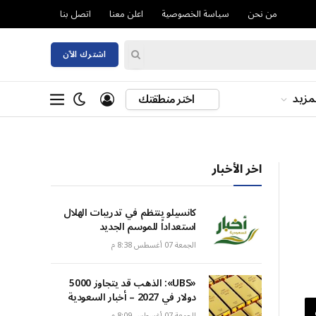
من نحن
سياسة الخصوصية
اعلن معنا
اتصل بنا
اشترك الآن
مزيد
اختر منطقتك
اخر الأخبار
كانسيلو ينتظم في تدريبات الهلال
استعداداً للموسم الجديد
الجمعة 07 أغسطس 8:38 م
«UBS»: الذهب قد يتجاوز 5000
دولار في 2027 – أخبار السعودية
الجمعة 07 أغسطس 8:09 م