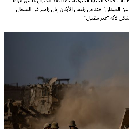
ات قيادة الجبهة الجنوبية، مما أفقد الجنرال عاشور اتزانه.
 الميدان”. فتدخل رئيس الأركان إيال زامير في السجال
شكل لأنه “غير مقبول”.