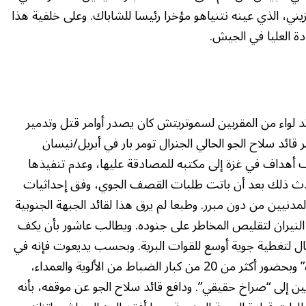
زيني، الذي عينه نتنياهو مؤخرا رئيسا للشاباك. وعلى خلفية هذا
ة العليا في الجيش.
د لواء من المقربين لسموتريتش كان يصدر أوامر قتل وتدمير
 قائد سلاح الجو الحالي الجنرال تومر بار في أبريل/نيسان
أهداف في غزة إلى مكتبه للمصادقة عليها، وعدم تنفيذها
 وحدث ذلك بعد أن باتت طلبات القصف الجوي، وفق إحداثيات
لمدنيين من دون مبرر. وطبعا لم يرق هذا لقائد الجبهة الجنوبية
النيران لتقليص المخاطر على جنوده. ويطالب عاشور بأن يكف
ال لتغطية جوية أوسع للقوات البرية. وبحسب يديعوت فإنه في
آخر اجتماع موسع لهيئة الأركان في مقرها، “هكرياه” وبحضور أكثر من 20 من كبار الضباط من الألوية والعمداء،
ن إلى “صراخ حقيقي”. ودافع قائد سلاح الجو عن موقفه، بأنه