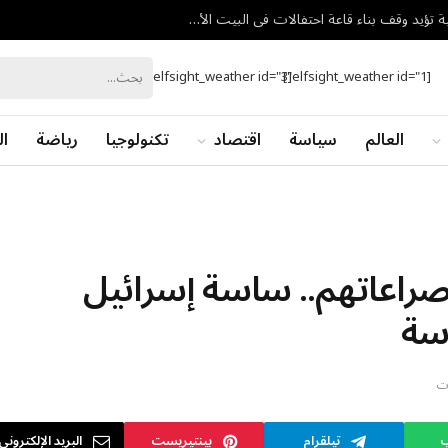
ترامب يوليها اهتمامًا خاصًا.. محكمة استئناف أمريكية تؤيد وقف بناء قاعة احتفالات في البيت الأبيض
[elfsight_weather id="3"]
[elfsight_weather id="1"]
العالم
سياسة
اقتصاد
تكنولوجيا
رياضة
ال
راعاتهم.. ساسة إسرائيل
سة
ات
ب
تيلقرام
بينتيريست
البريد الإلكتروني