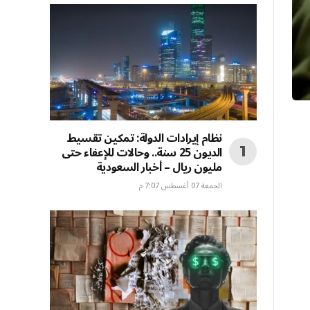
نظام إيرادات الدولة: تمكين تقسيط
الديون 25 سنة.. وحالات للإعفاء حتى
مليون ريال – أخبار السعودية
الجمعة 07 أغسطس 7:07 م