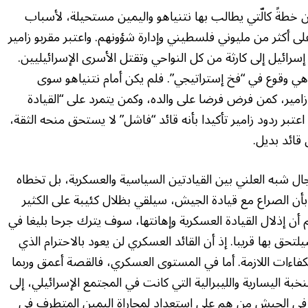
 خطةً كالّتي يطالب بها نتنياهو واليمين مستحيلة، لأسباب
 أكثر من مليوني فلسطيني وإدارة شؤونهم. واعتبر مقربو زامير
سرائيل إلى كارثة من كل النواحي وتقتل الأسرى الإسرائيليين.
ي وقوع في “فخ إستراتيجي”. فلم يكن أمام نتنياهو سوى
زامير، كمن فرض فرضا على والده، وكمن يتمرد على “القيادة
عتبر ردود زامير تأكيدا بأنه قائد “فاشل” لا يستحق منحه الثقة،
قائد بديل.
ل شبه العلني بين القيادتين السياسية والعسكرية، بل تخطاه
بأن الصراع مع قيادة الجيش، سيلقي بظلال كئيبة على الكثير
ن إذلال القيادة العسكرية وإهانتها، سوف يترك جرحا بليغا في
حق بها قريبا. إذ أن القائد العسكري لن يعود بالاحترام الذي
كفاءات اللازمة. أما في المستوى العسكري، فالقصة أعمق وربما
ة اليسارية والليبرالية التي كانت في المجتمع الإسرائيلي، إلى
ناك في الجيش من هم على استعداد لمجاراة اليمين المتطرف في