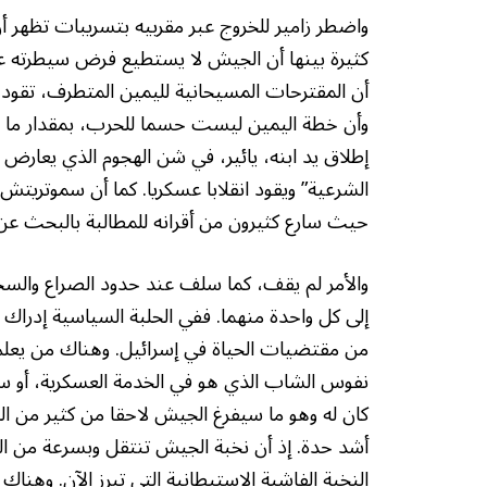
واضطر زامير للخروج عبر مقربيه بتسريبات تظهر أن
كثيرة بينها أن الجيش لا يستطيع فرض سيطرته على
أن المقترحات المسيحانية لليمين المتطرف، تقود إ
وأن خطة اليمين ليست حسما للحرب، بمقدار ما ه
إطلاق يد ابنه، يائير، في شن الهجوم الذي يعارض 
الشرعية” ويقود انقلابا عسكريا. كما أن سموتريتش ا
حيث سارع كثيرون من أقرانه للمطالبة بالبحث عن 
والأمر لم يقف، كما سلف عند حدود الصراع والسجا
إلى كل واحدة منهما. ففي الحلبة السياسية إدراك 
من مقتضيات الحياة في إسرائيل. وهناك من يعلم أ
نفوس الشاب الذي هو في الخدمة العسكرية، أو سيلت
كان له وهو ما سيفرغ الجيش لاحقا من كثير من ال
أشد حدة. إذ أن نخبة الجيش تنتقل وبسرعة من النخب
النخبة الفاشية الاستيطانية التي تبرز الآن. وه