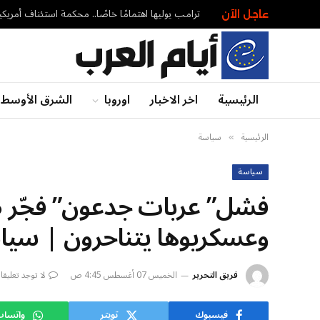
عاجل الآن
الرئيسية
اخر الاخبار
اوروبا
الشرق الأوسط
الرئيسية
سياسة
»
سياسة
فشل” عربات جدعون” فجّر ص
وعسكريوها يتناحرون | سيا
فريق التحرير
الخميس 07 أغسطس 4:45 ص
لا توجد تعليق
فيسبوك
تويتر
واتسا