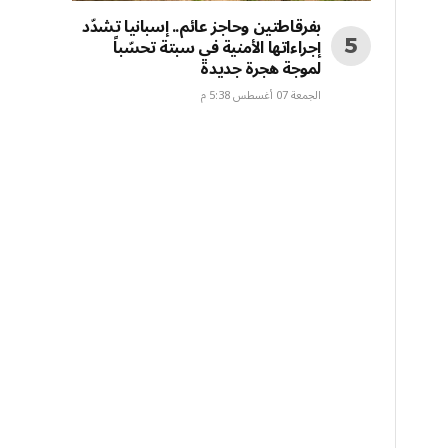
بفرقاطتين وحاجز عائم.. إسبانيا تشدّد
إجراءاتها الأمنية في سبتة تحسّباً
لموجة هجرة جديدة
الجمعة 07 أغسطس 5:38 م