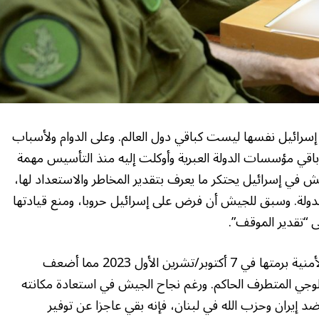
إسرائيل نفسها ليست كباقي دول العالم. وعلى الدوام ولأسباب
باقي مؤسسات الدولة العبرية وأوكلت إليه منذ التأسيس مهمة
يش في إسرائيل يحتكر ما يعرف بتقدير المخاطر والاستعداد لها،
ولة. وسبق للجيش أن فرض على إسرائيل حروبا، ومنع قيادتها
 “تقدير الموقف”.
وقد اهتزت مكانة الجيش الإسرائيلي والمؤسسة الأمنية برمتها في 7 أكتوبر/تشرين الأول 2023 مما أضعف
لوجي المتطرف الحاكم. ورغم نجاح الجيش في استعادة مكانته
 إيران وحزب الله في لبنان، فإنه بقي عاجزا عن توفير