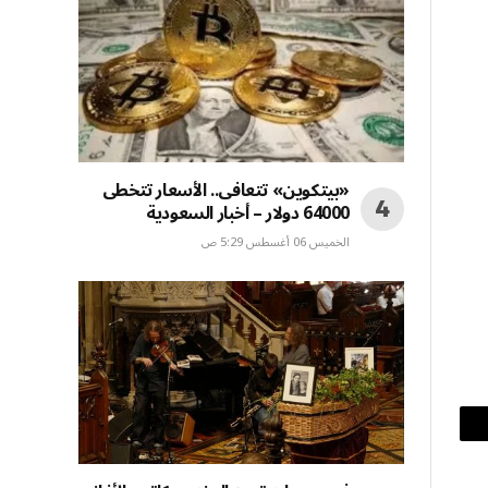
«بيتكوين» تتعافى.. الأسعار تتخطى
64000 دولار – أخبار السعودية
الخميس 06 أغسطس 5:29 ص
بريد
إلكتروني