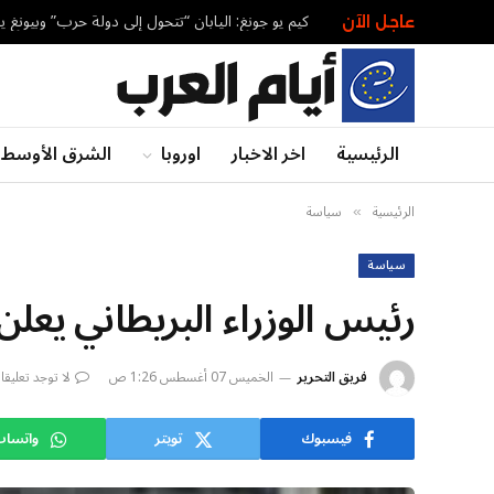
كيم يو جونغ: اليابان “تتحول إلى دولة حرب” وبيونغ 
عاجل الآن
الرئيسية
اخر الاخبار
اوروبا
الشرق الأوسط
الرئيسية
سياسة
»
سياسة
رئيس الوزراء البريطاني يعل
فريق التحرير
الخميس 07 أغسطس 1:26 ص
لا توجد تعليق
فيسبوك
تويتر
واتسا