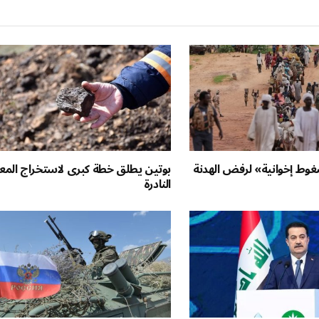
وط إخوانية» لرفض الهدنة
بوتين يطلق خطة كبرى لاستخراج المع
النادرة