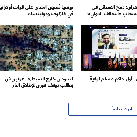
لعراق: دمج الفصائل في
روسيا تُضيّق الخناق على قوات أوكراني
سحاب «التحالف الدولي»
في خاركوف ودونيتسك
. أول حاكم مسلم لولاية
السودان خارج السيطرة.. غوتيريش
يطالب بوقف فوري لإطلاق النار
اترك تعليقاً