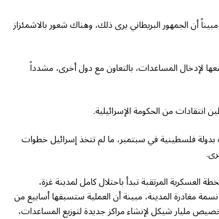
يناً أن الجمهور البريطاني يرى ذلك، وهناك شعور بالاشمئزاز
عها لإدخال المساعدات، بالتعاون مع دول أخرى، مشدداً
طين انتقادات من الحكومة الإسرائيلية.
ف بدولة فلسطينية في سبتمبر، ما لم تتخذ إسرائيل خطوات
رى.
ة 12 الإسرائيلية أن الخطة العسكرية المرتقبة تبدأ باحتلال كامل لمدينة غزة،
من سكانها البالغ عددهم نحو 900 ألف نسمة مغادرة المدينة، مبينة أن العملية ستسبقها أسابيع من
خصيص مليار شيكل لإنشاء مراكز جديدة لتوزيع المساعدات،