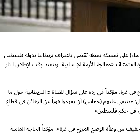
الأربعاء) على تمسكه بخطة تقضي باعتراف بريطانيا بدولة فلسطين
لمتمثلة بـ«معالجة الأزمة الإنسانية، وتنفيذ وقف لإطلاق النار
ودعا ستارمر إلى العمل لتخفيف وطأة الوضع المروع في غزة، مؤكداً في رده على سؤال للقناة 5 البريطانية حول ما
: «ينبغي عليهم (حماس) أن يفرجوا فوراً عن الرهائن في قطاع
لاق في حكم فلسطين».
خفيف من وطأة الوضع المروع في غزة»، مؤكداً الحاجة الماسة