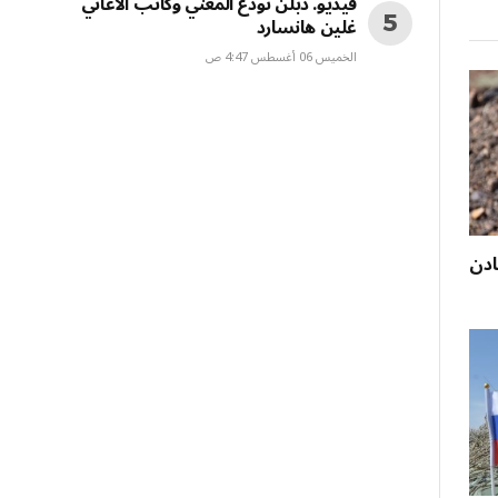
فيديو. دبلن تودع المغني وكاتب الأغاني
غلين هانسارد
الخميس 06 أغسطس 4:47 ص
ادن