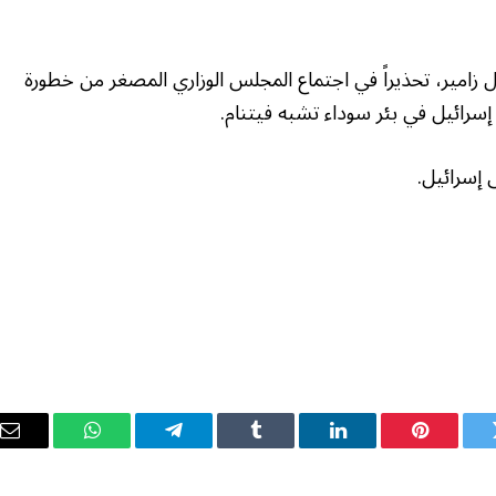
ل زامير، تحذيراً في اجتماع المجلس الوزاري المصغر من خطورة
إسرائيل في بئر سوداء تشبه فيتنام.
 إسرائيل.
ويتر
بينتيريست
لينكدإن
Tumblr
تيلقرام
واتساب
ال
ال