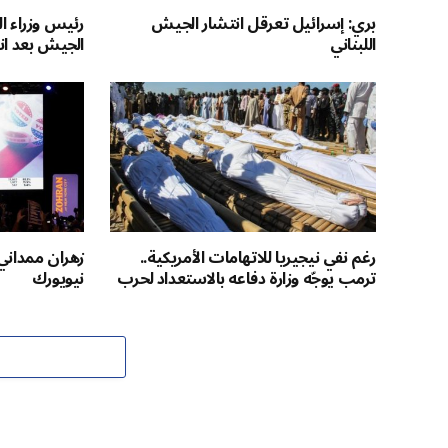
بري: إسرائيل تعرقل انتشار الجيش
رئيس وزراء ا
اللبناني
الجيش بعد ان
رغم نفي نيجيريا للاتهامات الأمريكية..
زهران ممداني.
ترمب يوجّه وزارة دفاعه بالاستعداد لحرب
نيويورك