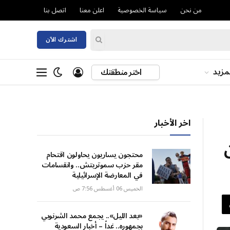
من نحن
سياسة الخصوصية
اعلن معنا
اتصل بنا
اشترك الآن
مزيد
اختر منطقتك
اخر الأخبار
محتجون يساريون يحاولون اقتحام
مقر حزب سموتريتش.. وانقسامات
في المعارضة الإسرائيلية
الخميس 06 أغسطس 7:56 ص
«بعد الليل».. يجمع محمد الشرنوبي
بجمهوره.. غداً – أخبار السعودية