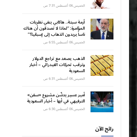
الخميس 06 أغسطس 7:31 ص
أزمة سبتة.. هاكابي ينفي نظريات
المؤامرة: “لماذا لا تصدقون أن هناك
ناساً يريدون الذهاب إلى إسبانيا؟”
الخميس 06 أغسطس 6:55 ص
الذهب يصعد مع تراجع الدولار
وترقب تحركات الفيدرالي – أخبار
السعودية
الخميس 06 أغسطس 6:31 ص
أمير عسير يدشّن مشروع «سفن»
الترفيهي في أبها – أخبار السعودية
الخميس 06 أغسطس 6:30 ص
رائج الآن