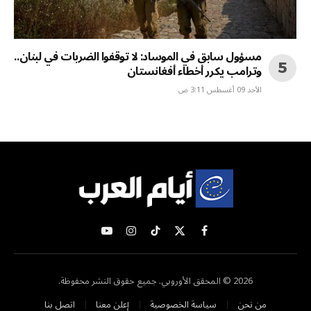
مسؤول سابق في الموساد: لا توقفوا الضربات في لبنان..
وترامب يكرر أخطاء أفغانستان
الأحد 09 أغسطس 3:11 ص
X
فيسبوك
تيكتوك
الانستغرام
يوتيوب
(Twitter)
2026 © المحقق الأوروبي. جميع حقوق النشر محفوظة.
من نحن
سياسة الخصوصية
إعلن معنا
اتصل بنا