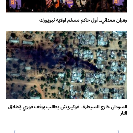
زهران ممداني.. أول حاكم مسلم لولاية نيويورك
السودان خارج السيطرة.. غوتيريش يطالب بوقف فوري لإطلاق
النار