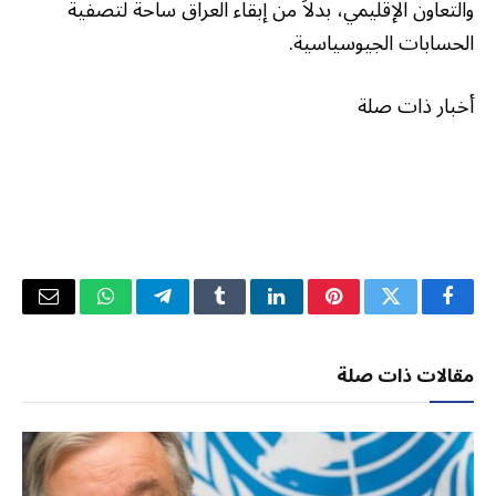
والتعاون الإقليمي، بدلاً من إبقاء العراق ساحة لتصفية
الحسابات الجيوسياسية.
أخبار ذات صلة
فيسبوك
تويتر
بينتيريست
لينكدإن
Tumblr
تيلقرام
واتساب
البريد
الإلكتر
مقالات ذات صلة