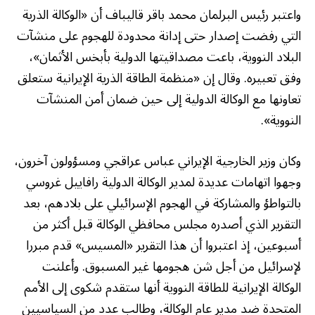
واعتبر رئيس البرلمان محمد باقر قاليباف أن «الوكالة الذرية
التي رفضت إصدار حتى إدانة محدودة للهجوم على منشآت
البلاد النووية، باعت مصداقيتها الدولية بأبخس الأثمان»،
وفق تعبيره. وقال إن «منظمة الطاقة الذرية الإيرانية ستعلق
تعاونها مع الوكالة الدولية إلى حين ضمان أمن المنشآت
النووية».
وكان وزير الخارجية الإيراني عباس عراقجي ومسؤولون آخرون،
وجهوا اتهامات عديدة لمدير الوكالة الدولية رافاييل غروسي
بالتواطؤ والمشاركة في الهجوم الإسرائيلي على بلادهم، بعد
التقرير الذي أصدره مجلس محافظي الوكالة قبل أكثر من
أسبوعين، إذ اعتبروا أن هذا التقرير «المسيس» قدم مبررا
لإسرائيل من أجل شن هجومها غير المسبوق. وأعلنت
الوكالة الإيرانية للطاقة النووية أنها ستقدم شكوى إلى الأمم
المتحدة ضد مدير عام الوكالة، وطالب عدد من السياسيين