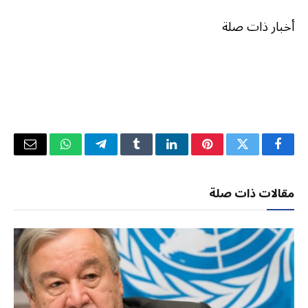
أخبار ذات صلة
فيسبوك
تويتر
بينتيريست
لينكدإن
Tumblr
تيلقرام
واتساب
البريد
الإلكتر
مقالات ذات صلة