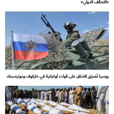
«التحالف الدولي»
روسيا تُضيّق الخناق على قوات أوكرانية في خاركوف ودونيتسك