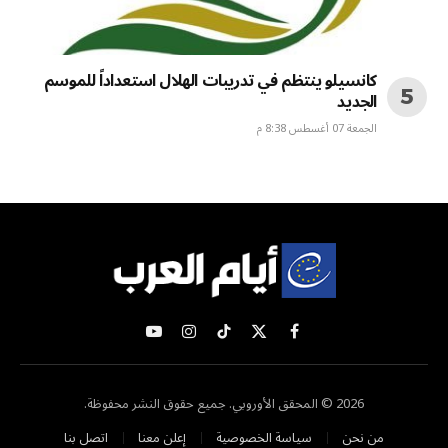
كانسيلو ينتظم في تدريبات الهلال استعداداً للموسم
الجديد
الجمعة 07 أغسطس 8:38 م
X
فيسبوك
تيكتوك
الانستغرام
يوتيوب
(Twitter)
2026 © المحقق الأوروبي. جميع حقوق النشر محفوظة.
من نحن
سياسة الخصوصية
إعلن معنا
اتصل بنا