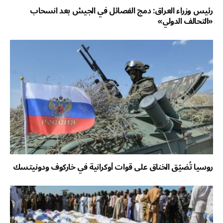
رئيس وزراء العراق: دمج الفصائل في الجيش بعد انسحاب
«التحالف الدولي»
روسيا تُضيّق الخناق على قوات أوكرانية في خاركوف ودونيتسك