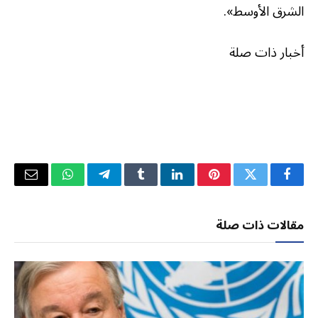
الشرق الأوسط».
أخبار ذات صلة
فيسبوك
تويتر
بينتيريست
لينكدإن
Tumblr
تيلقرام
واتساب
البريد
الإلكتر
مقالات ذات صلة