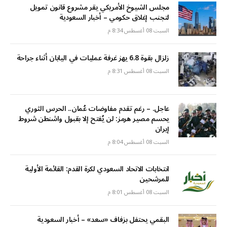
مجلس الشيوخ الأمريكي يقر مشروع قانون تمويل
لتجنب إغلاق حكومي – أخبار السعودية
السبت 08 أغسطس 8:34 م
زلزال بقوة 6.8 يهز غرفة عمليات في اليابان أثناء جراحة
السبت 08 أغسطس 8:31 م
عاجل. – رغم تقدم مفاوضات عُمان.. الحرس الثوري
يحسم مصير هرمز: لن يُفتح إلا بقبول واشنطن شروط
إيران
السبت 08 أغسطس 8:04 م
انتخابات الاتحاد السعودي لكرة القدم: القائمة الأولية
للمرشحين
السبت 08 أغسطس 8:01 م
البقمي يحتفل بزفاف «سعد» – أخبار السعودية