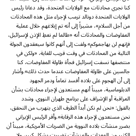
كنا نجري محادثات مع الولايات المتحدة، وقد دعانا رئيس
الولايات المتحدة دونالد ترمب لإجراء مثل هذه المحادثات
من أجل السلام»، مشيراً إلى أنه تم إبلاغهم خلال عملية
المفاوضات والمحادثات أنه «طالما لم نعطِ الإذن لإسرائيل،
فإنهم لن يهاجموكم».ولفت إلى أنهم كانوا سيعقدون الجولة
التالية من المحادثات في وقت قريب للغاية، «ولكن في
منتصفها نسفت إسرائيل فجأة طاولة المفاوضات، كنا
جالسين على طاولة المفاوضات عندما حدث ذلك».وأشار
إلى أن الهجوم على بلاده أفسد تماماً ودمر الجهود
الدبلوماسية، مبيناً أنهم مستعدون لإجراء محادثات بشأن
المراقبة أو الإشراف على برنامج طهران النووي. وشدد
بالقول: «نحن لم نكن أبداً الطرف الذي يتهرب من التحقق،
نحن مستعدون لإجراء هذه الرقابة».وأقر الرئيس الإيراني
بضرر منشآت بلاده النووية من الضربات الأمريكية، مبيناً أن
الكثير من المعدات والمنشآت تضررت بشكل كبير، ولا