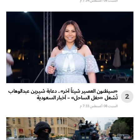
السبت 08 أغسطس 7:34 م
«سيظنون العصير شيئاً آخر».. دعابة شيرين عبدالوهاب
تُشعل «حفل الساحل» – أخبار السعودية
السبت 08 أغسطس 7:33 م