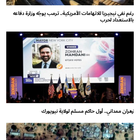
رغم نفي نيجيريا للاتهامات الأمريكية.. ترمب يوجّه وزارة دفاعه
بالاستعداد لحرب
زهران ممداني.. أول حاكم مسلم لولاية نيويورك