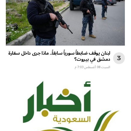
لبنان يوقف ضابطاً سورياً سابقاً.. ماذا جرى داخل سفارة
دمشق في بيروت؟
السبت 08 أغسطس 7:03 م