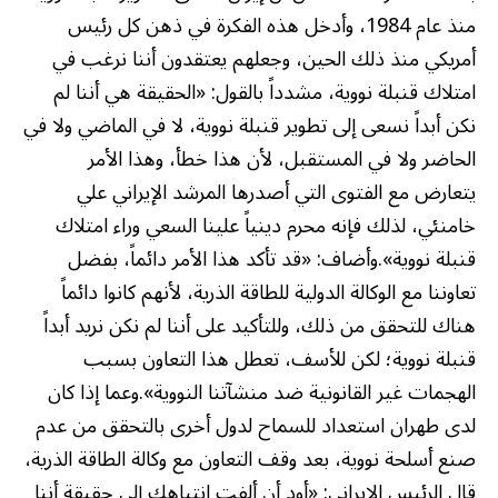
منذ عام 1984، وأدخل هذه الفكرة في ذهن كل رئيس
أمريكي منذ ذلك الحين، وجعلهم يعتقدون أننا نرغب في
امتلاك قنبلة نووية، مشدداً بالقول: «الحقيقة هي أننا لم
نكن أبداً نسعى إلى تطوير قنبلة نووية، لا في الماضي ولا في
الحاضر ولا في المستقبل، لأن هذا خطأ، وهذا الأمر
يتعارض مع الفتوى التي أصدرها المرشد الإيراني علي
خامنئي، لذلك فإنه محرم دينياً علينا السعي وراء امتلاك
قنبلة نووية».وأضاف: «قد تأكد هذا الأمر دائماً، بفضل
تعاوننا مع الوكالة الدولية للطاقة الذرية، لأنهم كانوا دائماً
هناك للتحقق من ذلك، وللتأكيد على أننا لم نكن نريد أبداً
قنبلة نووية؛ لكن للأسف، تعطل هذا التعاون بسبب
الهجمات غير القانونية ضد منشآتنا النووية».وعما إذا كان
لدى طهران استعداد للسماح لدول أخرى بالتحقق من عدم
صنع أسلحة نووية، بعد وقف التعاون مع وكالة الطاقة الذرية،
قال الرئيس الإيراني: «أود أن ألفت انتباهك إلى حقيقة أننا