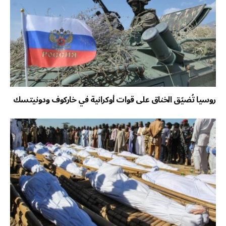
روسيا تُضيّق الخناق على قوات أوكرانية في خاركوف ودونيتسك