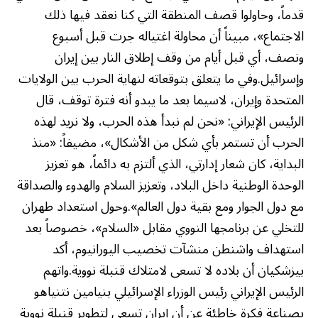
قدماً، وحاولوا قصف المنطقة التي كنا نعقد فيها ذلك
الاجتماع»، مبيناً أن محاولة اغتياله جرت قبل أسبوع
ونصف، أي قبل أيام من وقف إطلاق النار بين إيران
وإسرائيل.وفي ما يتعلق بتوقعاته لنهاية الحرب بين الولايات
المتحدة وإيران، لاسيما بعد ما يبدو أنه فترة توقف، قال
الرئيس الإيراني: «نحن لم نبدأ هذه الحرب، ولا نريد لهذه
الحرب أن تستمر بأي شكل من الأشكال»، مضيفاً: «منذ
البداية، كان شعار إدارتي، الذي ألتزم به دائماً، هو تعزيز
الوحدة الوطنية داخل البلاد، وتعزيز السلام والهدوء والصداقة
مع دول الجوار ومع بقية دول العالم».وحول استعداد طهران
للتخلي عن برنامجها النووي مقابل «السلام»، خصوصاً بعد
استهداف واشنطن منشآت تخصيب اليورانيوم، أكد
بيزشكيان أن بلاده لا تسعى لامتلاك قنبلة نووية.واتهم
الرئيس الإيراني رئيس الوزراء الإسرائيلي بنيامين نتنياهو
بصناعة فكرة خاطئة عن أن إيران تسعى لتطوير قنبلة نووية