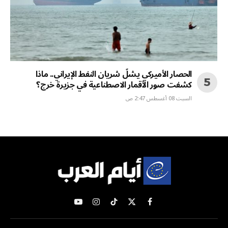
الحصار الأميركي يشلّ شريان النفط الإيراني.. ماذا
كشفت صور الأقمار الاصطناعية في جزيرة خرج؟
السبت 08 أغسطس 2:47 ص
X
فيسبوك
تيكتوك
الانستغرام
يوتيوب
(Twitter)