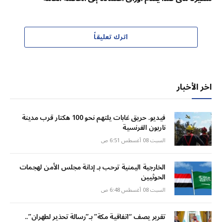
اترك تعليقاً
اخر الأخبار
فيديو. حريق غابات يلتهم نحو 100 هكتار قرب مدينة
ناربون الفرنسية
السبت 08 أغسطس 6:51 ص
الخارجية اليمنية ترحب بـ إدانة مجلس الأمن لهجمات
الحوثيين
السبت 08 أغسطس 6:48 ص
تقرير يصف “اتفاقية مكة” بـ”رسالة تحذير لطهران”..