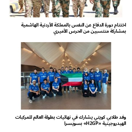
اختتام دورة الدفاع عن النفس بالمملكة الأردنية الهاشمية
بمشاركة منتسبين من الحرس الأميري
وفد طلابي كويتي يشارك في نهائيات بطولة العالم للمركبات
الهيدروجينية «H2GP» بسويسرا