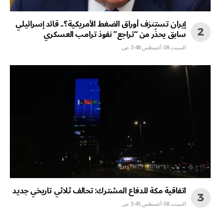
إيران تستنزف أوراق الضغط الأمريكية؟.. قائد إسرائيلي
سابق يحذّر من “تراجع” نفوذ ترامب العسكري
السبت 08 أغسطس 3:48 ص
اتفاقية مكة للدفاع المشترك: تحالف ثلاثي تاريخي جديد
السبت 08 أغسطس 3:45 ص