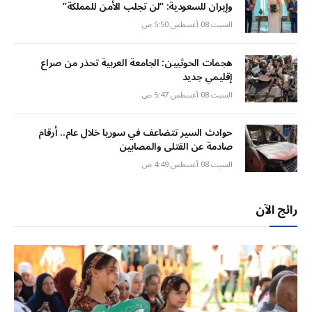
وإيران للسعودية: “لن تجلب الأمن للمملكة”
السبت 08 أغسطس 5:50 ص
هجمات الحوثيين: الجامعة العربية تحذر من صراع
إقليمي جديد
السبت 08 أغسطس 5:47 ص
حوادث السير تتضاعف في سوريا خلال عام.. أرقام
صادمة عن القتلى والمصابين
السبت 08 أغسطس 4:49 ص
رائج الآن