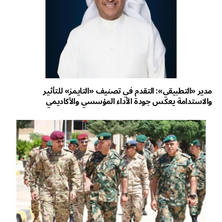
مدير «التطبيقي»: التقدم في تصنيف «التايمز» للتأثير
والاستدامة يعكس جودة الأداء المؤسسي والأكاديمي