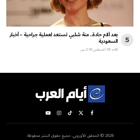
بعد آلام حادة.. منة شلبي تستعد لعملية جراحية – أخبار
السعودية
الأحد 09 أغسطس 2:39 ص
X
فيسبوك
تيكتوك
الانستغرام
يوتيوب
(Twitter)
2026 © المحقق الأوروبي. جميع حقوق النشر محفوظة.