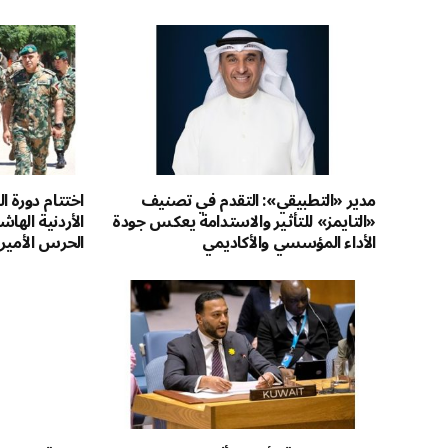
مدير «التطبيقي»: التقدم في تصنيف
اختتام دورة ا
«التايمز» للتأثير والاستدامة يعكس جودة
الأردنية اله
الأداء المؤسسي والأكاديمي
الحرس الأمير