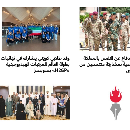
لدفاع عن النفس بالمملكة
وفد طلابي كويتي يشارك في نهائيات
اشمية بمشاركة منتسبين من
بطولة العالم للمركبات الهيدروجينية
ي
«H2GP» بسويسرا