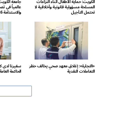
الكويت: حماية الأطفال أثناء النزاعات
المسلحة مسؤولية قانونية وأخلاقية لا
عالمياً في تصن
تحتمل التأجيل
والاستدامة 2026
«التجارة»: إغلاق معهد صحي يخالف حظر
سفيرنا لدى كن
التعاملات النقدية
الحاكمة العامة