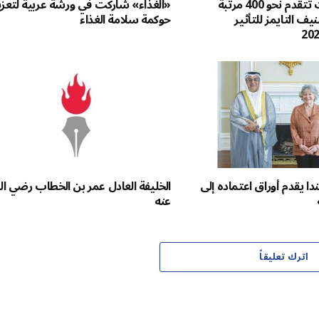
جامعة الكويت تتقدم نحو 400 مرتبة
«الغذاء» شاركت في ورشة عربية لتعزي
يف التايمز للتأثير
حوكمة سلامة الغذاء
دا يقدم أوراق اعتماده إلى
الخليفة العادل عمر بن الخطاب رضي الل
عنه
اترك تعليقاً