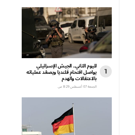
لليوم الثاني.. الجيش الإسرائيلي
يواصل اقتحام قلنديا ويصعّد عملياته
بالاعتقالات والهدم
الجمعة 07 أغسطس 8:29 ص