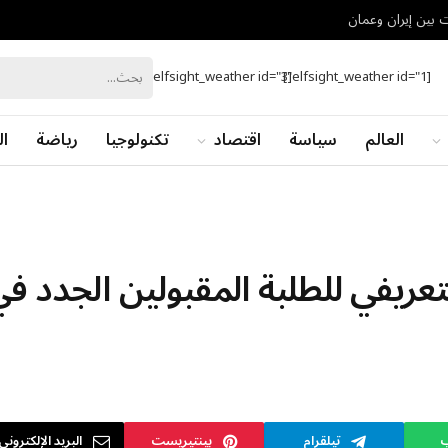
 بين إيران وعمان
[elfsight_weather id="3"]
[elfsight_weather id="1"]
العالم
سياسة
اقتصاد
تكنولوجيا
رياضة
ال
تعريفي للطلبة المقبولين الجدد ف
ب
تيلقرام
بينتيريست
البريد الإلكتروني