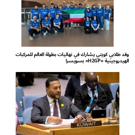
وفد طلابي كويتي يشارك في نهائيات بطولة العالم للمركبات
الهيدروجينية «H2GP» بسويسرا