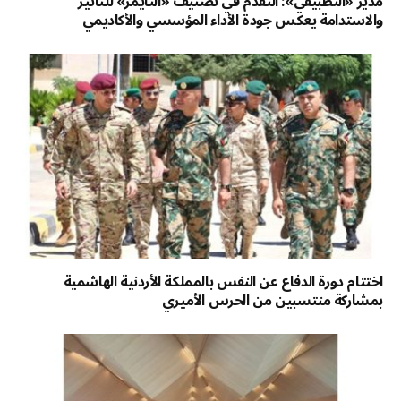
مدير «التطبيقي»: التقدم في تصنيف «التايمز» للتأثير
والاستدامة يعكس جودة الأداء المؤسسي والأكاديمي
اختتام دورة الدفاع عن النفس بالمملكة الأردنية الهاشمية
بمشاركة منتسبين من الحرس الأميري