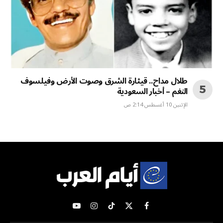
طلال مداح.. قيثارة الشرق وصوت الأرض وفيلسوف
النغم – أخبار السعودية
الإثنين 10 أغسطس 2:14 ص
X
فيسبوك
تيكتوك
الانستغرام
يوتيوب
(Twitter)