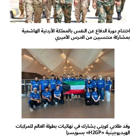
اختتام دورة الدفاع عن النفس بالمملكة الأردنية الهاشمية
بمشاركة منتسبين من الحرس الأميري
وفد طلابي كويتي يشارك في نهائيات بطولة العالم للمركبات
الهيدروجينية «H2GP» بسويسرا