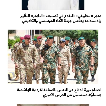
مدير «التطبيقي»: التقدم في تصنيف «التايمز» للتأثير
والاستدامة يعكس جودة الأداء المؤسسي والأكاديمي
اختتام دورة الدفاع عن النفس بالمملكة الأردنية الهاشمية
بمشاركة منتسبين من الحرس الأميري