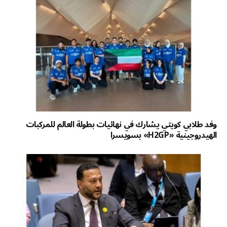
وفد طلابي كويتي يشارك في نهائيات بطولة العالم للمركبات
الهيدروجينية «H2GP» بسويسرا