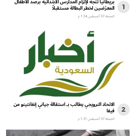
بريطانيا تتجه لإلزام المدارس الابتدائية برصد الأطفال
المعرّضين لخطر البطالة مستقبلاً
الجمعة 07 أغسطس 1:34 م
الاتحاد النرويجي يطالب بـ استقالة جياني إنفانتينو من
فيفا
الجمعة 07 أغسطس 1:31 م