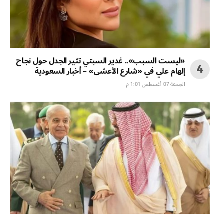
«ليست السبب».. غدير السبتي تثير الجدل حول نجاح
إلهام علي في «شارع الأعشى» – أخبار السعودية
الجمعة 07 أغسطس 1:01 م