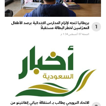
بريطانيا تتجه لإلزام المدارس الابتدائية برصد الأطفال
المعرّضين لخطر البطالة مستقبلاً
الجمعة 07 أغسطس 1:34 م
الاتحاد النرويجي يطالب بـ استقالة جياني إنفانتينو من