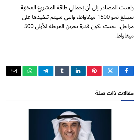
ولفتت المصادر إلى أن إجمالي طاقة المشروع المخزنة
سيبلغ نحو 1500 ميغاواط، والتي سيتم تنفيذها على
مراحل، بحيث تكون قدرة تخزين المرحلة الأولى 500
ميغاواط.
فيسبوك
تويتر
بينتيريست
لينكدإن
Tumblr
تيلقرام
واتساب
البريد
الإلكتر
مقالات ذات صلة