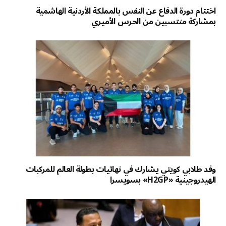
اختتام دورة الدفاع عن النفس بالمملكة الأردنية الهاشمية
بمشاركة منتسبين من الحرس الأميري
وفد طلابي كويتي يشارك في نهائيات بطولة العالم للمركبات
الهيدروجينية «H2GP» بسويسرا