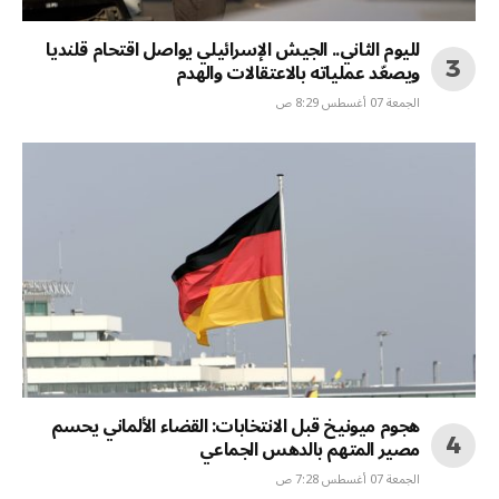
لليوم الثاني.. الجيش الإسرائيلي يواصل اقتحام قلنديا
ويصعّد عملياته بالاعتقالات والهدم
الجمعة 07 أغسطس 8:29 ص
هجوم ميونيخ قبل الانتخابات: القضاء الألماني يحسم
مصير المتهم بالدهس الجماعي
الجمعة 07 أغسطس 7:28 ص