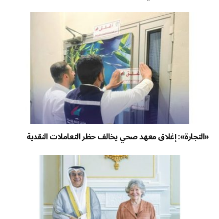
«التجارة»: إغلاق معهد صحي يخالف حظر التعاملات النقدية