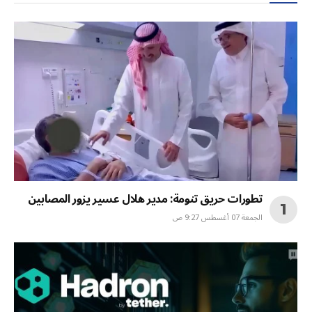
تطورات حريق تنومة: مدير هلال عسير يزور المصابين
الجمعة 07 أغسطس 9:27 ص