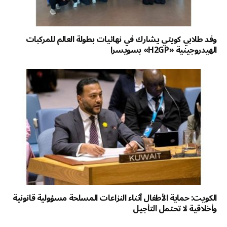
وفد طلابي كويتي يشارك في نهائيات بطولة العالم للمركبات
الهيدروجينية «H2GP» بسويسرا
الكويت: حماية الأطفال أثناء النزاعات المسلحة مسؤولية قانونية
وأخلاقية لا تحتمل التأجيل