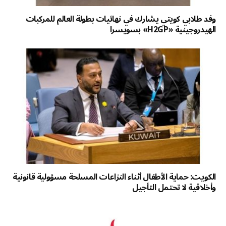
وفد طلابي كويتي يشارك في نهائيات بطولة العالم للمركبات
الهيدروجينية «H2GP» بسويسرا
الكويت: حماية الأطفال أثناء النزاعات المسلحة مسؤولية قانونية
وأخلاقية لا تحتمل التأجيل