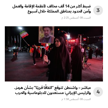
ضبط أكثر من 14 ألف مخالف لأنظمة الإقامة والعمل
وأمن الحدود بمناطق المملكة خلال أسبوع
السبت 08 أغسطس 2:25 م
مباشر – واشنطن تتوقع “اتفاقًا قريبًا” بشأن هرمز..
والرئيس الإيراني: مستعدون للدبلوماسية والحرب
السبت 08 أغسطس 1:58 م