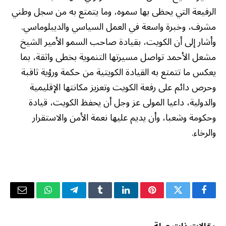
الرفيعة التي يحظى بها سموه، وما يتمتع به من سجل وطني
مشرف، وخبرة واسعة في العمل السياسي والديبلوماسي.
وأشار إلى أن الكويت، بقيادة صاحب السمو الأمير الشيخ
مشعل الأحمد تواصل مسيرتها التنموية بخطى واثقة، بما
يعكس ما تتمتع به القيادة الكويتية من حكمة ورؤية ثاقبة
وحرص دائم على رفعة الكويت وتعزيز مكانتها الإقليمية
والدولية، داعيا المولى عز وجل أن يحفظ الكويت، قيادة
وحكومة وشعبا، وأن يديم عليها نعمة الأمن والاستقرار
والرخاء.
فيسبوك
تويتر
بينتيريست
لينكدإن
Tumblr
تيلقرام
واتساب
البريد
الإلكتر