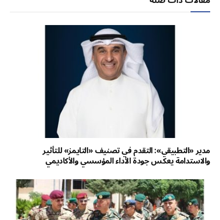
مقالات ذات صلة
مدير «التطبيقي»: التقدم في تصنيف «التايمز» للتأثير
والاستدامة يعكس جودة الأداء المؤسسي والأكاديمي