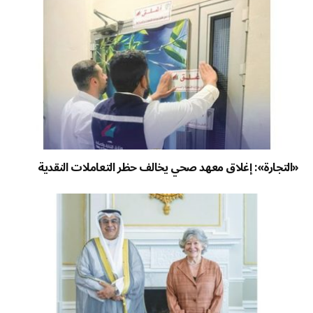
«التجارة»: إغلاق معهد صحي يخالف حظر التعاملات النقدية