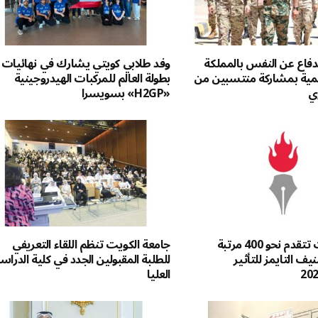
لدفاع عن النفس بالمملكة
وفد طلابي كويتي يشارك في نهائيات
اشمية بمشاركة منتسبين من
بطولة العالم للمركبات الهيدروجينية
ي
«H2GP» بسويسرا
جامعة الكويت تتقدم نحو 400 مرتبة
جامعة الكويت تنظم اللقاء التعريفي
يف التايمز للتأثير
للطلبة المقبولين الجدد في كلية الدرا
العليا