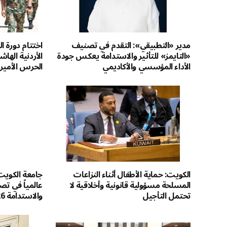
مدير «التطبيقي»: التقدم في تصنيف
اختتام دورة ا
«التايمز» للتأثير والاستدامة يعكس جودة
الأردنية اله
الأداء المؤسسي والأكاديمي
الحرس الأمير
الكويت: حماية الأطفال أثناء النزاعات
المسلحة مسؤولية قانونية وأخلاقية لا
عالمياً في تصن
تحتمل التأجيل
والاستدامة 2026