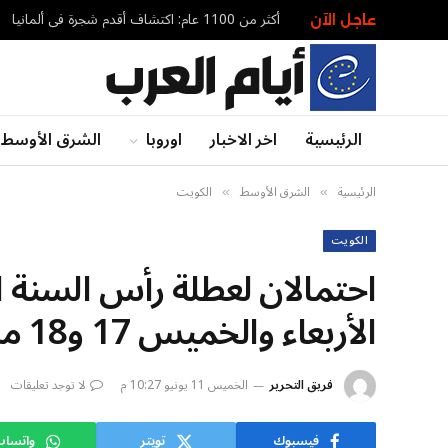
أكثر من 1100 عام: اكتشاف أقدم شجرة في ألمانيا
عاجل الآن
الرئيسية
اخر الاخبار
اوروبا
الشرق الأوسط
الرئيسية
الشرق الأوسط
الكويت
»
»
الكويت
الأربعاء والخميس 17 و18 منه
فريق التحرير
الخميس 11 يونيو 10:27 م
لا توجد تعليقات
فيسبوك
تويتر
واتسا