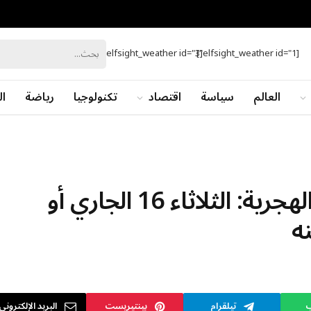
[elfsight_weather id="3"]
[elfsight_weather id="1"]
العالم
سياسة
اقتصاد
تكنولوجيا
رياضة
ال
احتمالان لعطلة رأس السنة الهجرية: الثلاثاء 16 الجاري أو
ب
تيلقرام
بينتيريست
البريد الإلكتروني