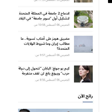
اندماج 2 جامعة في المملكة المتحدة
لتشكيل أول “سوبر جامعة” في البلاد
الخميس 06 أغسطس 10:58 ص
مضيق هرمز على أعتاب تسوية.. ما
مطالب إيران وما شروط الولايات
المتحدة؟
الخميس 06 أغسطس 9:57 ص
كيم يو جونغ: اليابان “تتحول إلى دولة
حرب” وبيونغ يانغ لن تقف متفرجة
الخميس 06 أغسطس 8:56 ص
رائج الآن