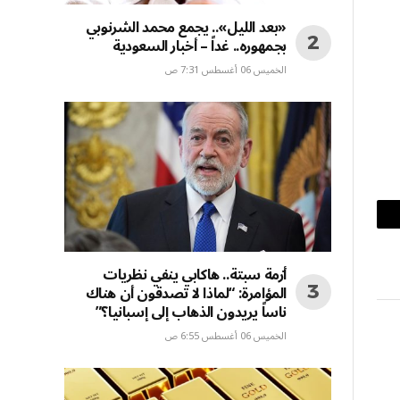
«بعد الليل».. يجمع محمد الشرنوبي
بجمهوره.. غداً – أخبار السعودية
الخميس 06 أغسطس 7:31 ص
بريد
إلكتروني
أزمة سبتة.. هاكابي ينفي نظريات
المؤامرة: “لماذا لا تصدقون أن هناك
ناساً يريدون الذهاب إلى إسبانيا؟”
الخميس 06 أغسطس 6:55 ص