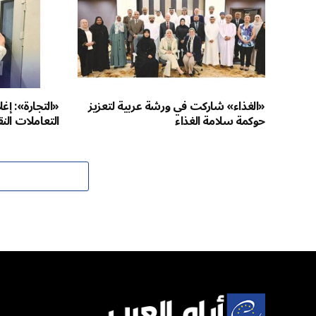
«الغذاء» شاركت في ورشة عربية لتعزيز
«التجارة»: إ
حوكمة سلامة الغذاء
التعاملات الن