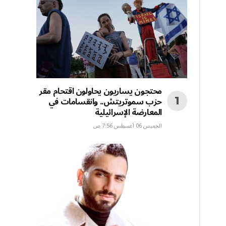
محتجون يساريون يحاولون اقتحام مقر
حزب سموتريتش.. وانقسامات في
المعارضة الإسرائيلية
الخميس 06 أغسطس 7:56 ص