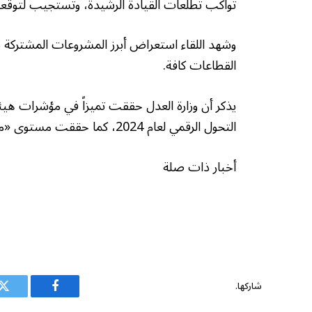
تواكب تطلعات القيادة الرشيدة، وتستجيب لتوقعا
وشهد اللقاء استعراض أبرز المشروعات المشتركة ب
القطاعات كافة.
يذكر أن وزارة العدل حققت تميزاً في مؤشرات هيئ
التحول الرقمي لعام 2024، كما حققت مستوى «متقدم» في مؤشر نضج التجربة الرقمية من خلال «منصة ناجز».
أخبار ذات صلة
شاركها.
فيسبوك
ت