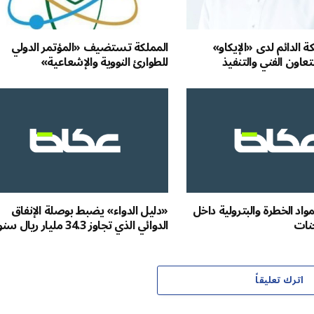
 الدائم لدى «الإيكاو»
المملكة تستضيف «المؤتمر الدولي
لتعاون الفني والتنفيذ
للطوارئ النووية والإشعاعية»
واد الخطرة والبترولية داخل
«دليل الدواء» يضبط بوصلة الإنفاق
نات
الدوائي الذي تجاوز 34.3 مليار ريال سنوياً
اترك تعليقاً