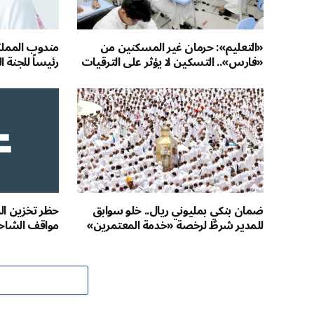
«التعليم»: حرمان غير المسكنين من
مندوب المملكة
«فارس».. التسكين لا يؤثر على الترقيات
رئيساً للجنة ا
ضمان بنكي بمليوني ريال.. خلو سوابق
حظر تخزين الم
للمدير شرطٌ لرخصة «خدمة المعتمرين»
مواقف الشاح