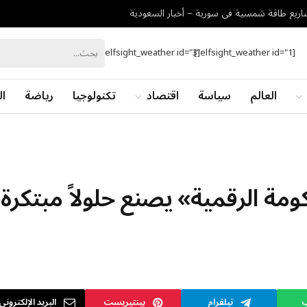
[elfsight_weather id="3"]
[elfsight_weather id="1"]
العالم
سياسة
اقتصاد
تكنولوجيا
رياضة
ال
كومة الرقمية» يصنع حلولاً مبتكرة
ب
تيلقرام
بينتيريست
البريد الإلكتروني