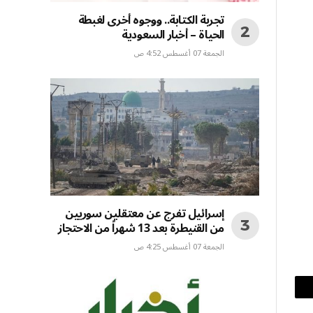
تجربة الكتابة.. ووجوه أخرى لغبطة
الحياة – أخبار السعودية
الجمعة 07 أغسطس 4:52 ص
إسرائيل تفرج عن معتقلين سوريين
من القنيطرة بعد 13 شهراً من الاحتجاز
الجمعة 07 أغسطس 4:25 ص
بريد