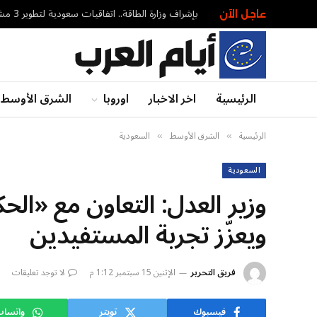
بإشراف وزارة الطاقة.. اتفاقيات سعودية لتطوير 3 مشاريع طاقة شمسية في سورية – أخبار السعودية
عاجل الآن
الرئيسية
اخر الاخبار
اوروبا
الشرق الأوسط
الرئيسية
الشرق الأوسط
السعودية
»
»
السعودية
وزير العدل: التعاون مع «الح
ويعزّز تجربة المستفيدين
فريق التحرير
الإثنين 15 سبتمبر 1:12 م
لا توجد تعليقات
فيسبوك
تويتر
واتسا