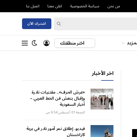
من نحن
سياسة الخصوصية
اعلن معنا
اتصل بنا
اشترك الآن
مزيد
اختر منطقتك
اخر الأخبار
«عرش الحرف».. مقتنيات نادرة
وإقبال ينعش فن الخط العربي –
أخبار السعودية
الجمعة 07 أغسطس 6:54 ص
فيديو. إطلاق نمر آمور نادر في برية
كازاخستان