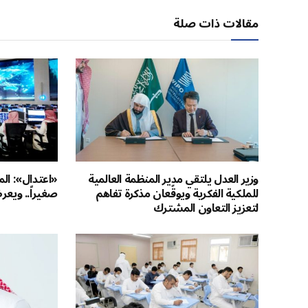
مقالات ذات صلة
وزير العدل يلتقي مدير المنظمة العالمية
«اعتدال»: الم
للملكية الفكرية ويوقّعان مذكرة تفاهم
صغيراً.. ويع
لتعزيز التعاون المشترك