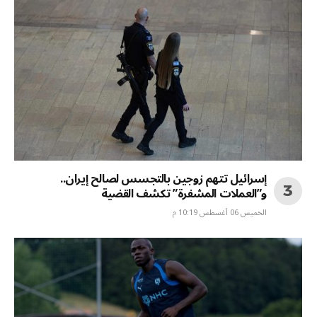
إسرائيل تتهم زوجين بالتجسس لصالح إيران..
و”العملات المشفرة” تكشف القضية
الخميس 06 أغسطس 10:19 م