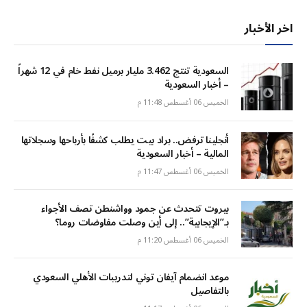
اخر الأخبار
السعودية تنتج 3.462 مليار برميل نفط خام في 12 شهراً
– أخبار السعودية
الخميس 06 أغسطس 11:48 م
أنجلينا ترفض.. براد بيت يطلب كشفًا بأرباحها وسجلاتها
المالية – أخبار السعودية
الخميس 06 أغسطس 11:47 م
بيروت تتحدث عن جمود وواشنطن تصف الأجواء
بـ”الإيجابية”.. إلى أين وصلت مفاوضات روما؟
الخميس 06 أغسطس 11:20 م
موعد انضمام آيفان توني لتدريبات الأهلي السعودي
بالتفاصيل