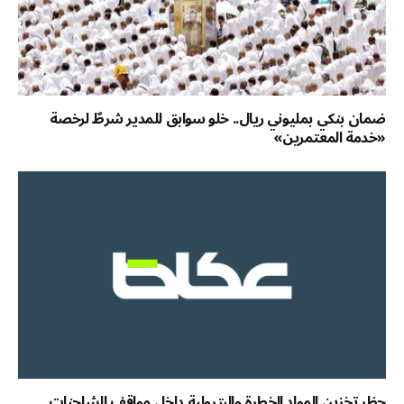
ضمان بنكي بمليوني ريال.. خلو سوابق للمدير شرطٌ لرخصة
«خدمة المعتمرين»
حظر تخزين المواد الخطرة والبترولية داخل مواقف الشاحنات