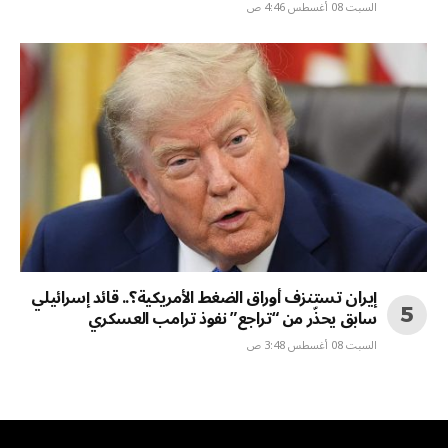
السبت 08 أغسطس 4:46 ص
إيران تستنزف أوراق الضغط الأمريكية؟.. قائد إسرائيلي
سابق يحذّر من “تراجع” نفوذ ترامب العسكري
السبت 08 أغسطس 3:48 ص