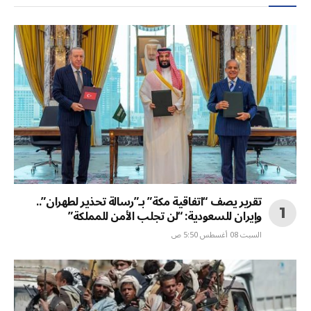
تقرير يصف “اتفاقية مكة” بـ”رسالة تحذير لطهران”..
وإيران للسعودية: “لن تجلب الأمن للمملكة”
السبت 08 أغسطس 5:50 ص