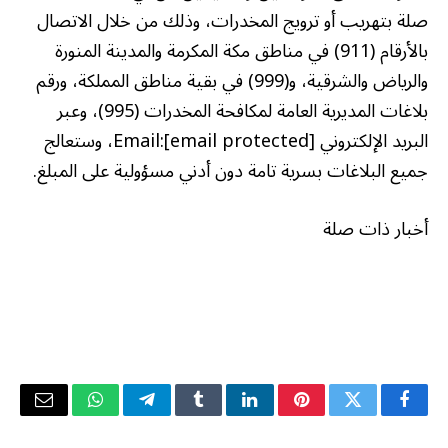
صلة بتهريب أو ترويج المخدرات، وذلك من خلال الاتصال
بالأرقام (911) في مناطق مكة المكرمة والمدينة المنورة
والرياض والشرقية، و(999) في بقية مناطق المملكة، ورقم
بلاغات المديرية العامة لمكافحة المخدرات (995)، وعبر
البريد الإلكتروني Email:[email protected]، وستعالج
جميع البلاغات بسرية تامة دون أدني مسؤولية على المبلغ.
أخبار ذات صلة
فيسبوك
تويتر
بينتيريست
لينكدإن
Tumblr
تيلقرام
واتساب
البريد
الإلكتر