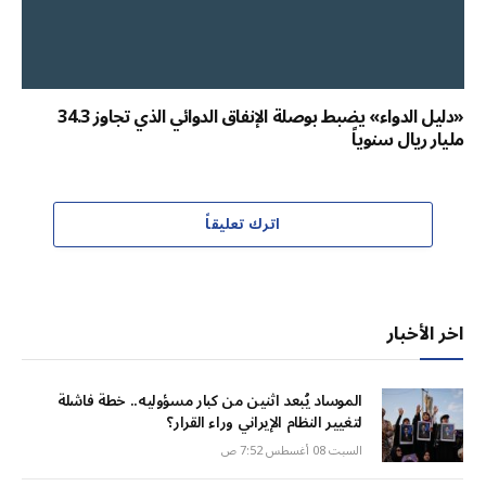
«دليل الدواء» يضبط بوصلة الإنفاق الدوائي الذي تجاوز 34.3
مليار ريال سنوياً
اترك تعليقاً
اخر الأخبار
الموساد يُبعد اثنين من كبار مسؤوليه.. خطة فاشلة
لتغيير النظام الإيراني وراء القرار؟
السبت 08 أغسطس 7:52 ص