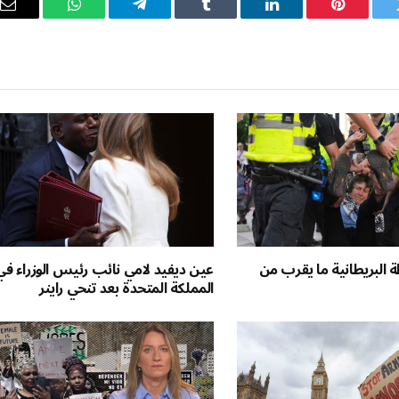
ويتر
بينتيريست
لينكدإن
Tumblr
تيلقرام
واتساب
ال
ال
 البريطانية ما يقرب من
عين ديفيد لامي نائب رئيس الوزراء في
المملكة المتحدة بعد تنحي راينر