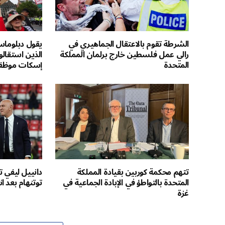
الشرطة تقوم بالاعتقال الجماهيري في
يقول دبلوماس
رالي عمل فلسطين خارج برلمان المملكة
الذين استقالو
المتحدة
إسكات موظفي 
تتهم محكمة كوربين بقيادة المملكة
دانييل ليفي 
المتحدة بالتواطؤ في الإبادة الجماعية في
توتنهام بعد انقسا
غزة