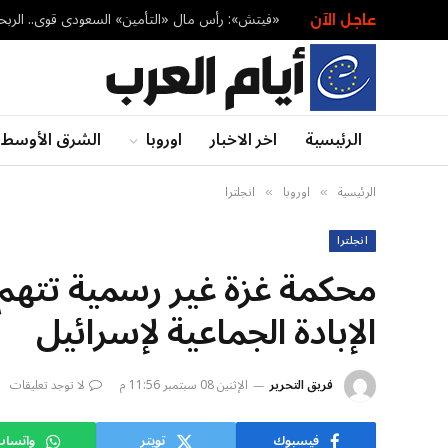
«فيتش»: رأس مال «التأمين» السعودي قوي.. الربحي
عاجل الآن
الرئيسية
اخر الاخبار
اوروبا
الشرق الأوسط
الرئيسية
اوروبا
انجلترا
»
»
انجلترا
محكمة غزة غير رسمية تتهم ا
الإبادة الجماعية لإسرائيل
فريق التحرير
الإثنين 08 سبتمبر 11:56 م
لا توجد تعليقات
فيسبوك
تويتر
واتسا