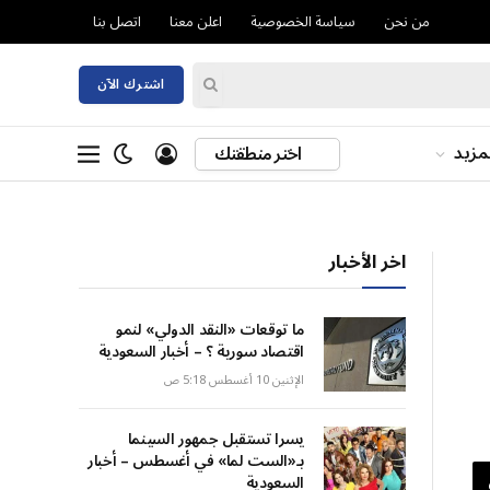
من نحن
سياسة الخصوصية
اعلن معنا
اتصل بنا
اشترك الآن
مزيد
اختر منطقتك
اخر الأخبار
ما توقعات «النقد الدولي» لنمو
اقتصاد سورية ؟ – أخبار السعودية
الإثنين 10 أغسطس 5:18 ص
يسرا تستقبل جمهور السينما
بـ«الست لما» في أغسطس – أخبار
السعودية