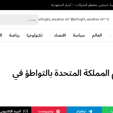
ة تتحسّن بمعظم الشركات – أخبار السعودية
[elfsight_weather id="3"]
[elfsight_weather id="1"]
العالم
سياسة
اقتصاد
تكنولوجيا
رياضة
ال
لمملكة المتحدة بالتواطؤ في
ب
تيلقرام
بينتيريست
البريد الإلكتروني