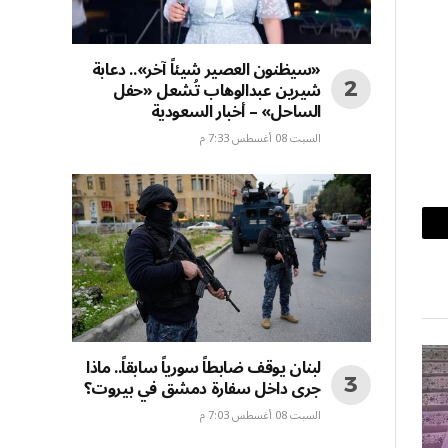
«سيظنون العصير شيئاً آخر».. دعابة
شيرين عبدالوهاب تُشعل «حفل
الساحل» – أخبار السعودية
السبت 08 أغسطس 7:33 م
بريد
إلكتروني
لبنان يوقف ضابطاً سورياً سابقاً.. ماذا
جرى داخل سفارة دمشق في بيروت؟
السبت 08 أغسطس 7:03 م