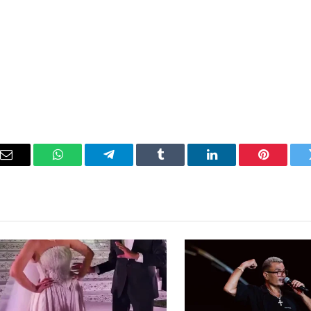
ويتر
بينتيريست
لينكدإن
Tumblr
تيلقرام
واتساب
ال
ال