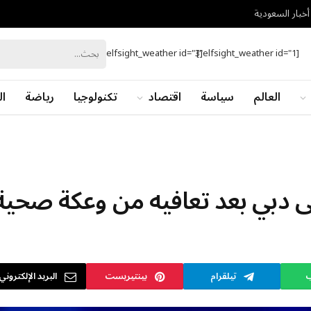
أخبار السعودية
[elfsight_weather id="3"]
[elfsight_weather id="1"]
العالم
سياسة
اقتصاد
تكنولوجيا
رياضة
ال
ى دبي بعد تعافيه من وعكة صحية
ب
تيلقرام
بينتيريست
البريد الإلكتروني