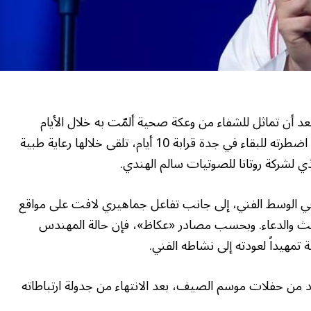
عد أن تماثل للشفاء من وعكة صحية ألمّت به خلال الأيام
الماضية. وكان المهندس قد أُصيب بإنفلونزا حادة اضطرته للبقاء في جدة قرابة 10 أيام، تلقى خلالها رعاية طبية
ي لشركة روتانا للصوتيات سالم الهندي.
 في الوسط الفني، إلى جانب تفاعل جماهيري لافت على مواقع
حث والدعاء. وبحسب مصادر «عكاظ»، فإن حالة المهندس
تمهيداً لعودته إلى نشاطه الفني.
دد من حفلات موسم الصيف، بعد الانتهاء من جدولة ارتباطاته