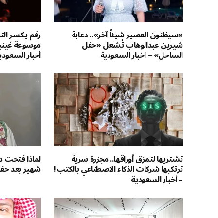
«سيظنون العصير شيئاً آخر».. دعابة
رقم يكسر الت
شيرين عبدالوهاب تُشعل «حفل
موسوعة غيني
الساحل» – أخبار السعودية
أخبار السعودي
تشتريها لتمزق أوراقها.. مجزرة سرية
لماذا فتحت دن
ترتكبها شركات الذكاء الاصطناعي بالكتب!
شهير بعد حفل
– أخبار السعودية