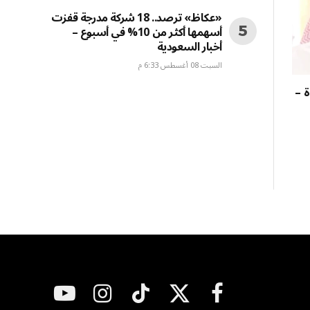
«عكاظ» ترصد.. 18 شركة مدرجة قفزت
أسهمها أكثر من 10% في أسبوع –
أخبار السعودية
السبت 08 أغسطس 6:33 م
ة –
فيسبوك
X
تيكتوك
الانستغرام
يوتيوب