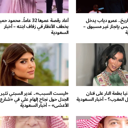
اريخ.. عمرو دياب يدخل
أعاد رقصة عمرها 32 عاماً.. محمود 
س بإنجاز غير مسبوق –
يخطف الأنظار في زفاف ابنته – أخبار
ة
السعودية
يا بطمة النار على فنان
«ليست السبب».. غدير السبتي تثير
 المغرب؟ – أخبار السعودية
الجدل حول نجاح إلهام علي في «شارع
الأعشى» – أخبار السعودية