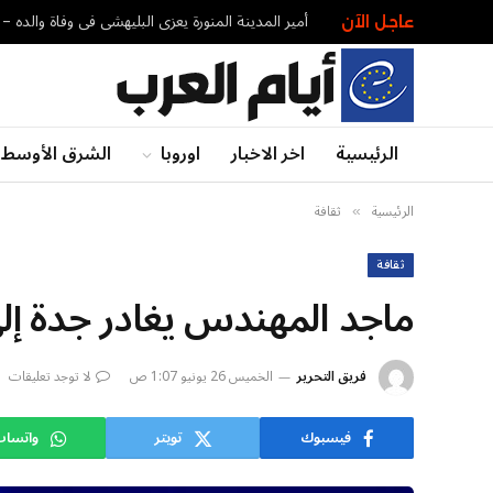
أمير المدينة المنورة يعزي البليهشي في وفاة والده – 
عاجل الآن
الرئيسية
اخر الاخبار
اوروبا
الشرق الأوسط
الرئيسية
ثقافة
»
ثقافة
ماجد المهندس يغادر جدة إل
فريق التحرير
الخميس 26 يونيو 1:07 ص
لا توجد تعليقات
فيسبوك
تويتر
واتسا