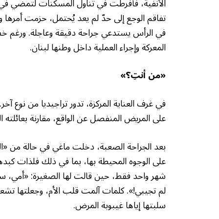
الأنفية، فأفرطت في تناول المسكنات لتمضي في يوم
تفاقم الوجع إلى حدّ لم يعد يُحتمل، حزمت أمرها و
في الرأس يستدعي جراحة دقيقة وعاجلة. ورغم خ
المعركة وإجراء العملية داخل وطنها لبنان.
«من أنتِ؟»
في غرف العناية المركزة، تدور تراجيديا من نوع آخ
على المريض المنفصل عن الواقع، مقارنة بعائلته 
بعد الجراحة الصعبة، دخلت ماغي في حالة من «الض
على الوجوه المحيطة بها، بما في ذلك فلذات كبدها
شهر واحد فقط، حين قالت لها الصغيرة: «أمي، سأ
لم تجيبي!». كلمات آلمت قلب الأم، وجعلتها تشعر
سلبتها إياها غيبوبة المرض.