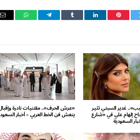
ويتر
بينتيريست
لينكدإن
Tumblr
تيلقرام
واتساب
ال
ال
».. غدير السبتي تثير
«عرش الحرف».. مقتنيات نادرة وإقبال
اح إلهام علي في «شارع
ينعش فن الخط العربي – أخبار السعود
بار السعودية