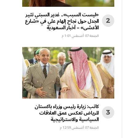
«ليست السبب».. غدير السبتي تثير
الجدل حول نجاح إلهام علي في «شارع
الأعشى» – أخبار السعودية
الجمعة 07 أغسطس 1:01 م
كاتب: زيارة رئيس وزراء باكستان
للرياض تعكس عمق العلاقات
السياسية والاستراتيجية
الجمعة 07 أغسطس 12:59 م