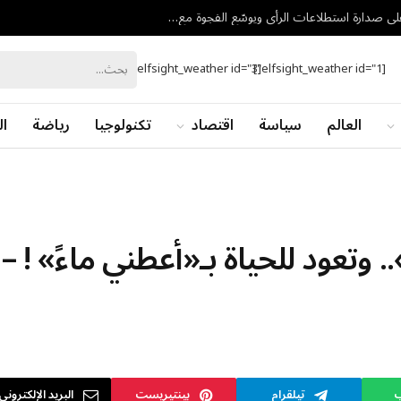
مع اقتراب الانتخابات الإسرائيلية.. أيزنكوت يحافظ على صدارة استطلاعات الرأي ويوسّع الفجوة مع نتنياهو
[elfsight_weather id="3"]
[elfsight_weather id="1"]
العالم
سياسة
اقتصاد
تكنولوجيا
رياضة
ال
 وتعود للحياة بـ«أعطني ماءً» ! –
ب
تيلقرام
بينتيريست
البريد الإلكتروني