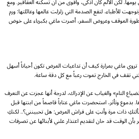
ها. لكن الألم كان أذكى، وأقوى من أن تُسكنه العقاقير. ومع
توجهت للأطباء، لتقع الصدمة التي زلزلت عالمها وعائلتها: ورم
طورة الموقف وعروض السفر، أصرت ماغي بكبرياء على خوض
ر. تروي ماغي بمرارة كيف أن تداعيات المرض تكون أحياناً أسهل
التي تقف في الخارج تموت رعباً مع كل دقة ساعة.
ياع التام» والغياب عن الإدراك، لدرجة أنها عجزت عن التعرف
. بدموع وتأثر، استحضرت ماغي عتاباً قاصماً من ابنتها قبل
لتكِ ذات مرة وأنتِ على فراش المرض: هل تحبينني؟.. لكنكِ
 بأن الوقت قد حان لتقديم اعتذار علني لأبنائها عن تصرفات