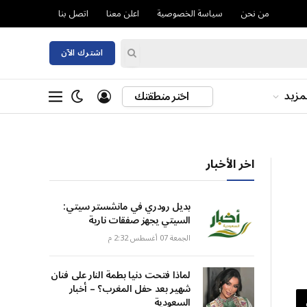
من نحن
سياسة الخصوصية
اعلن معنا
اتصل بنا
اشترك الآن
مزيد
اختر منطقتك
اخر الأخبار
بديل رودري في مانشستر سيتي:
السيتي يجهز صفقات نارية
الجمعة 07 أغسطس 2:32 م
لماذا فتحت دنيا بطمة النار على فنان
شهير بعد حفل المغرب؟ – أخبار
السعودية