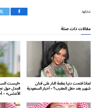
شاركها.
فيسبوك
ت
مقالات ذات صلة
لماذا فتحت دنيا بطمة النار على فنان
«ليست السبب
شهير بعد حفل المغرب؟ – أخبار السعودية
الجدل حول نج
الأعشى» – أخ