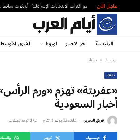
عاجل الآن
الرئيسية
اخر الاخبار
اوروبا
الشرق الأوسط
الرئيسية
ثقافة
»
ثقافة
«عفريتة» تهزم «ورم الرأس»..
أخبار السعودية
فريق التحرير
الثلاثاء 02 يونيو 2:18 م
لا توجد تعليقات
فيسبوك
تويتر
واتسا