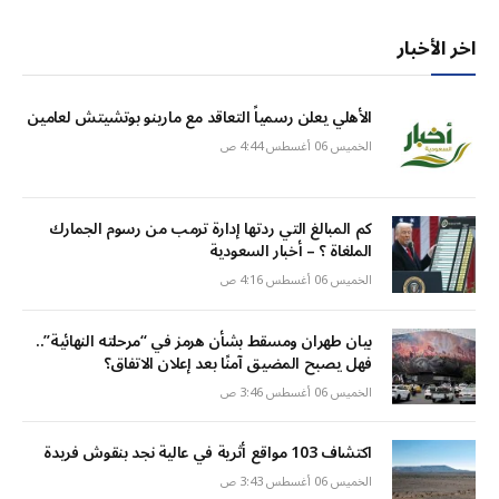
اخر الأخبار
الأهلي يعلن رسمياً التعاقد مع مارينو بوتشيتش لعامين
الخميس 06 أغسطس 4:44 ص
كم المبالغ التي ردتها إدارة ترمب من رسوم الجمارك
الملغاة ؟ – أخبار السعودية
الخميس 06 أغسطس 4:16 ص
بيان طهران ومسقط بشأن هرمز في “مرحلته النهائية”..
فهل يصبح المضيق آمنًا بعد إعلان الاتفاق؟
الخميس 06 أغسطس 3:46 ص
اكتشاف 103 مواقع أثرية في عالية نجد بنقوش فريدة
الخميس 06 أغسطس 3:43 ص