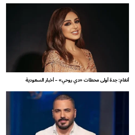
أنغام: جدة أولى محطات «دي روحي» – أخبار السعودية