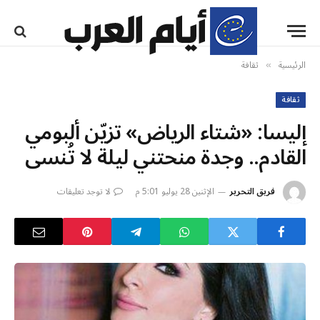
الرئيسية
ثقافة
»
ثقافة
إليسا: «شتاء الرياض» تزيّن ألبومي
القادم.. وجدة منحتني ليلة لا تُنسى
فريق التحرير
الإثنين 28 يوليو 5:01 م
لا توجد تعليقات