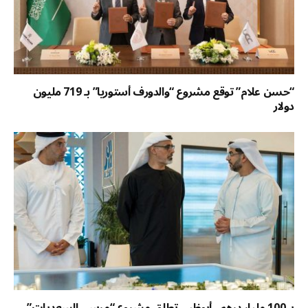
“حسن علام” توقع مشروع “والدورف أستوريا” بـ 719 مليون
دولار
بـ 100 مليار درهم.. أبوظبي تطلق مشروع “مرسى السعديات”