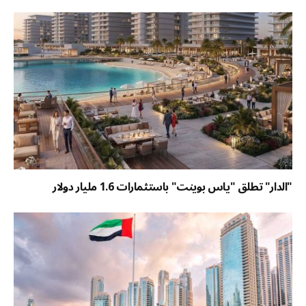
"الدار" تطلق "ياس بوينت" باستثمارات 1.6 مليار دولار