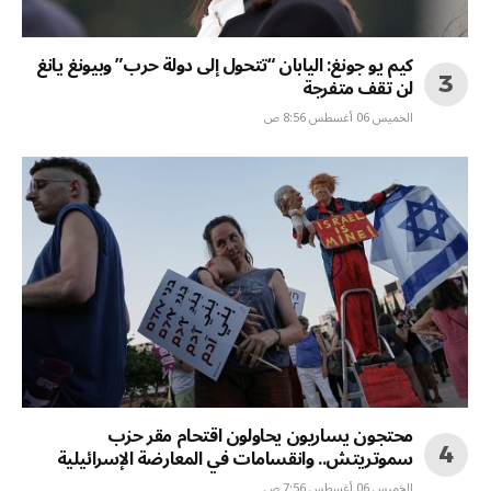
كيم يو جونغ: اليابان “تتحول إلى دولة حرب” وبيونغ يانغ
لن تقف متفرجة
الخميس 06 أغسطس 8:56 ص
محتجون يساريون يحاولون اقتحام مقر حزب
سموتريتش.. وانقسامات في المعارضة الإسرائيلية
الخميس 06 أغسطس 7:56 ص