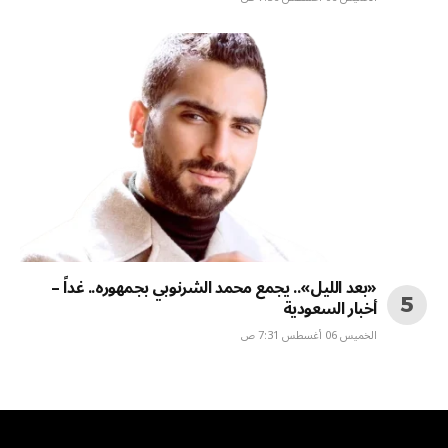
«بعد الليل».. يجمع محمد الشرنوبي بجمهوره.. غداً –
أخبار السعودية
الخميس 06 أغسطس 7:31 ص