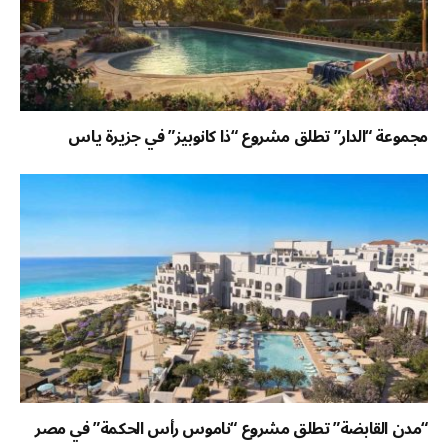
مجموعة “الدار” تطلق مشروع “ذا كانوبيز” في جزيرة ياس
“مدن القابضة” تطلق مشروع “ناموس رأس الحكمة” في مصر