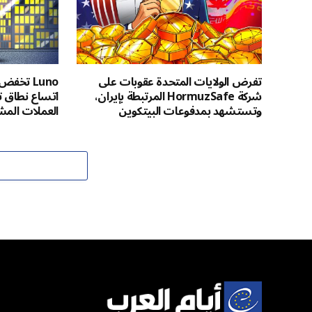
تفرض الولايات المتحدة عقوبات على
شركة HormuzSafe المرتبطة بإيران،
اتساع نطاق ت
وتستشهد بمدفوعات البيتكوين
العملات المش