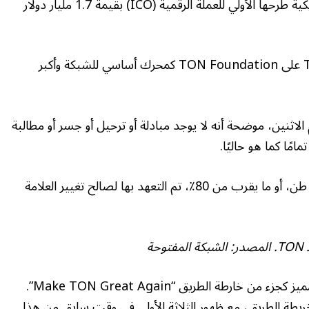
بعد أن منعت هيئة الأوراق المالية والبورصة الأمريكية طرحها الأولي للعملة الرقمية (ICO) بقيمة 1.7 مليار دولار
وتأتي هذه الخطوة في أعقاب استحواذ Telegram على TON Foundation كمحرك أساسي للشبكة وأكبر
الاثنين، موضحة أنه لا يوجد مبادلة أو ترحيل أو جسر أو مطالبة
ًا كما هو حاليًا.
وفي وقت كتابة هذا التقرير، كان هناك 1.8 مليون طن، أو ما يقرب من 80٪، تم التعهد بها لصالح تغيير العلامة
ة
قام دوروف بوضع العلامة التجارية الجديدة للرمز المميز كجزء من خارطة الطريق “Make TON Great Again”.
ن خريطة الطريق، مع ظهور الثلاثة الأولى في وقت سابق من هذا