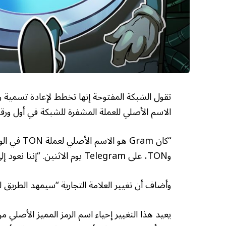
الاسم الأصلي للعملة المشفرة للشبكة في أول ورقة
وTON، على Telegram يوم الاثنين. “إننا نعود إلى جذورنا – ونبدأ فصلاً جديداً.”
وأضاف أن تغيير العلامة التجارية “سيمهد الطريق ل