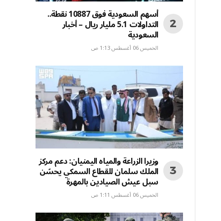
أسهم السعودية فوق 10887 نقطة..
التداولات 5.1 مليار ريال – أخبار
السعودية
الخميس 06 أغسطس 1:13 ص
وزيرا الزراعة والمياه اليمنيان: دعم مركز
الملك سلمان للقطاع السمكي يحسّن
سبل عيش الصيادين بالمهرة
الخميس 06 أغسطس 1:11 ص