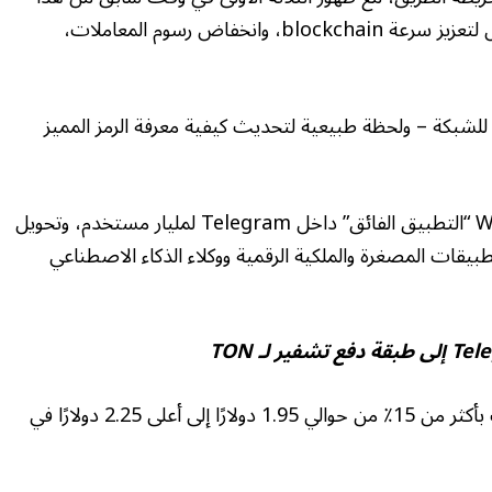
العام والتي تضمنت ترقية إلى Catchain في أبريل لتعزيز سرعة blockchain، وانخفاض رسوم المعاملات،
فارقة للشبكة – ولحظة طبيعية لتحديث كيفية معرفة الرمز المميز
وتتمثل نهاية اللعبة في توفير تجربة سلسة لـ Web3 “التطبيق الفائق” داخل Telegram لمليار مستخدم، وتحويل
بيقات المصغرة والملكية الرقمية ووكلاء الذكاء الاصطناعي
استجابت أسعار الطن بقوة للإعلان، حيث ارتفعت بأكثر من 15٪ من حوالي 1.95 دولارًا إلى أعلى 2.25 دولارًا في