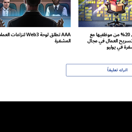
Luno تخفض 20% من موظفيها مع
AAA تطلق لوحة Web3 لنزاعات ا
سريح العمال في مجال
المشفرة
فرة في يوليو
اترك تعليقاً