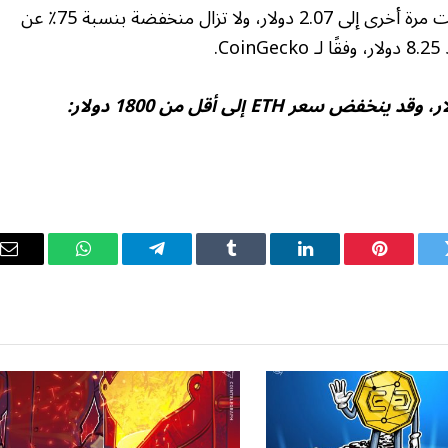
تراجعت العملة بحلول صباح يوم الثلاثاء، وانخفضت مرة أخرى إلى 2.07 دولار، ولا تزال منخفضة بنسبة 75٪ عن
يسعى HYPE إلى تحقيق هدف 100 دولار، وقد ينخفض ​​سعر ETH إلى أقل من 1800 دولار:
ويتر
بينتيريست
لينكدإن
Tumblr
تيلقرام
واتساب
ال
ال