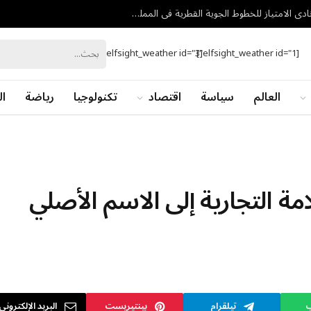
البنك السعودي الأول يُطلق أول بطاقة مشتركة مع نادي الامتياز للخطوط الجوية القطرية في المملكة – أخبار السعودية
[elfsight_weather id="3"]
[elfsight_weather id="1"]
العالم
سياسة
اقتصاد
تكنولوجيا
رياضة
ال
العلامة التجارية إلى الاسم الأصلي
ب
تيلقرام
بينتيريست
البريد الإلكتروني