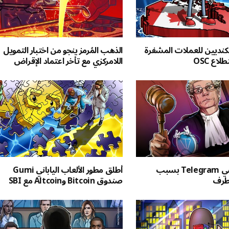
لكنديين للعملات المشفرة
الذهب المُرمز ينجو من اختبار التمويل
اللامركزي مع تأخر اعتماد الإقراض
أستراليا تقاضي Telegram بسبب
أطلق مطور الألعاب الياباني Gumi
تطرف
صندوق Bitcoin وAltcoin مع SBI