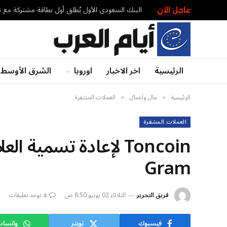
عاجل الآن
الرئيسية
اخر الاخبار
اوروبا
الشرق الأوسط
الرئيسية
مال واعمال
العملات المشفرة
»
»
العملات المشفرة
Toncoin لإعادة تسمية 
Gram
فريق التحرير
الثلاثاء 02 يونيو 8:50 ص
لا توجد تعليقات
فيسبوك
تويتر
واتسا