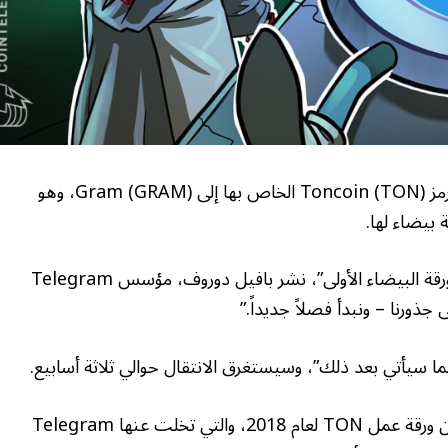
تقول الشبكة المفتوحة إنها تخطط لإعادة تسمية رمز Toncoin (TON) الخاص بها إلى Gram (GRAM)، وهو
 بيضاء لها.
“كان Gram هو الاسم الأصلي لعملة TON في الورقة البيضاء الأولى”، نشر بافيل دوروف، مؤسس Telegram
ما سيأتي بعد ذلك”، وسيستغرق الانتقال حوالي ثلاثة أسابيع.
يعيد هذا التغيير إحياء اسم الرمز المميز الأصلي من ورقة عمل TON لعام 2018، والتي تخلت عنها Telegram