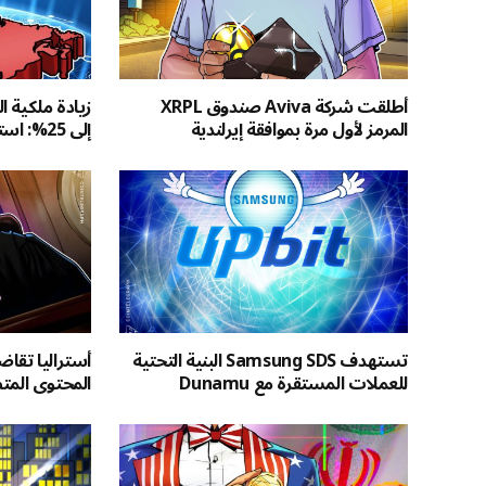
أطلقت شركة Aviva صندوق XRPL
زيادة ملكية ا
المرمز لأول مرة بموافقة إيرلندية
إلى 25%: استطلاع OSC
تستهدف Samsung SDS البنية التحتية
للعملات المستقرة مع Dunamu
المحتوى الم