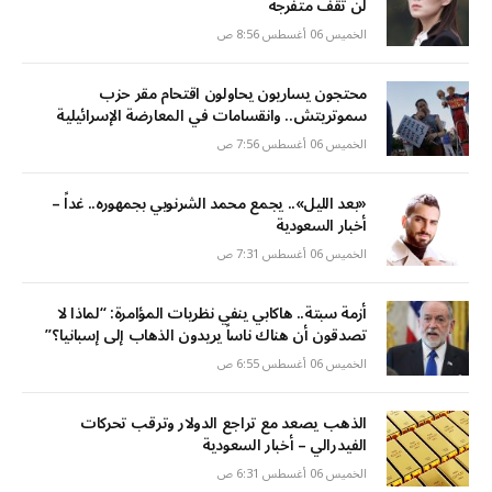
لن تقف متفرجة
الخميس 06 أغسطس 8:56 ص
محتجون يساريون يحاولون اقتحام مقر حزب
سموتريتش.. وانقسامات في المعارضة الإسرائيلية
الخميس 06 أغسطس 7:56 ص
«بعد الليل».. يجمع محمد الشرنوبي بجمهوره.. غداً –
أخبار السعودية
الخميس 06 أغسطس 7:31 ص
أزمة سبتة.. هاكابي ينفي نظريات المؤامرة: “لماذا لا
تصدقون أن هناك ناساً يريدون الذهاب إلى إسبانيا؟”
الخميس 06 أغسطس 6:55 ص
الذهب يصعد مع تراجع الدولار وترقب تحركات
الفيدرالي – أخبار السعودية
الخميس 06 أغسطس 6:31 ص