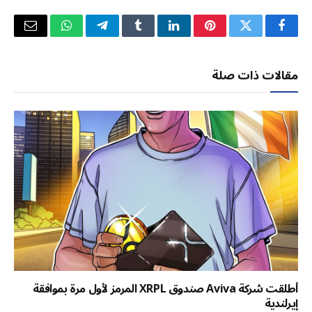
فيسبوك
تويتر
بينتيريست
لينكدإن
Tumblr
تيلقرام
واتساب
البريد
الإلكتر
مقالات ذات صلة
أطلقت شركة Aviva صندوق XRPL المرمز لأول مرة بموافقة
إيرلندية