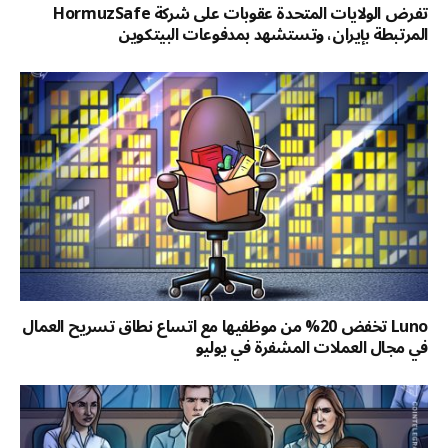
تفرض الولايات المتحدة عقوبات على شركة HormuzSafe
المرتبطة بإيران، وتستشهد بمدفوعات البيتكوين
Luno تخفض 20% من موظفيها مع اتساع نطاق تسريح العمال
في مجال العملات المشفرة في يوليو