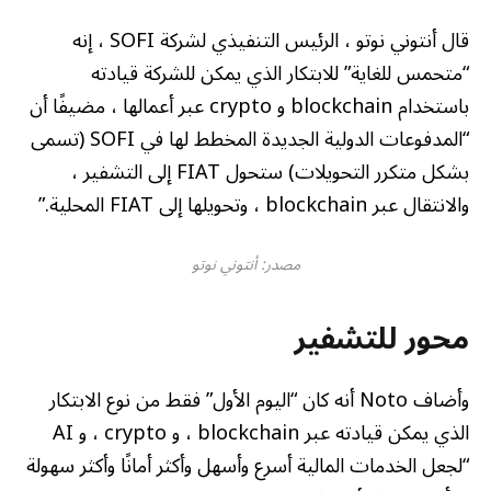
قال أنتوني نوتو ، الرئيس التنفيذي لشركة SOFI ، إنه
“متحمس للغاية” للابتكار الذي يمكن للشركة قيادته
باستخدام blockchain و crypto عبر أعمالها ، مضيفًا أن
“المدفوعات الدولية الجديدة المخطط لها في SOFI (تسمى
بشكل متكرر التحويلات) ستحول FIAT إلى التشفير ،
والانتقال عبر blockchain ، وتحويلها إلى FIAT المحلية.”
مصدر:
أنتوني نوتو
محور للتشفير
وأضاف Noto أنه كان “اليوم الأول” فقط من نوع الابتكار
الذي يمكن قيادته عبر blockchain ، و crypto ، و AI
“لجعل الخدمات المالية أسرع وأسهل وأكثر أمانًا وأكثر سهولة