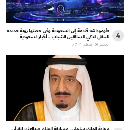
«أومودا 4» قادمة إلى السعودية وفي جعبتها رؤية جديدة
للتنقل الذكي للسائقين الشباب – أخبار السعودية
الخميس 06 أغسطس 7:44 م
برعاية الملك سلمان.. مسابقة الملك عبدالعزيز للقرآن