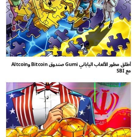
أطلق مطور الألعاب الياباني Gumi صندوق Bitcoin وAltcoin
مع SBI