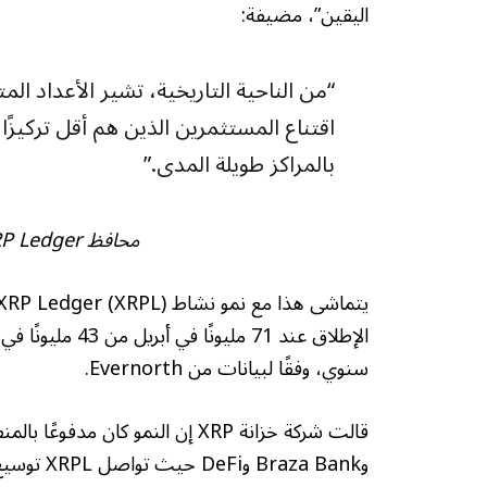
اليقين”، مضيفة:
“من الناحية التاريخية، تشير الأعداد الم
اقتناع المستثمرين الذين هم أقل تركيزًا
بالمراكز طويلة المدى.”
محافظ XRP Ledger الحوت. المصدر: سانتيمينت
سنوي، وفقًا لبيانات من Evernorth.
وBraza Bank وDeFi حيث تواصل XRPL توسيع بنيتها التحتية التي تركز على الامتثال.