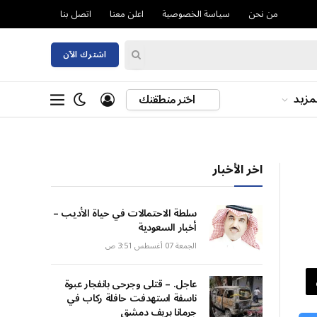
من نحن
سياسة الخصوصية
اعلن معنا
اتصل بنا
اشترك الآن
مزيد
اختر منطقتك
اخر الأخبار
سلطة الاحتمالات في حياة الأديب –
أخبار السعودية
الجمعة 07 أغسطس 3:51 ص
عاجل. – قتلى وجرحى بانفجار عبوة
ناسفة استهدفت حافلة ركاب في
جرمانا بريف دمشق