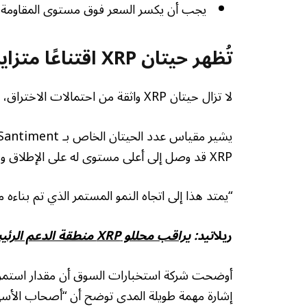
يجب أن يكسر السعر فوق مستوى المقاومة 1.50 دولار لمواصلة الاتجاه الصعودي نحو 2 دولار
تُظهر حيتان XRP اقتناعًا متزايدًا
لا تزال حيتان XRP واثقة من احتمالات الاختراق، وذلك باستخدام نطاق الدمج الأخير لتجميع المزيد من الرموز.
XRP قد وصل إلى أعلى مستوى له على الإطلاق وهو حوالي 332230.
“يمتد هذا إلى اتجاه النمو المستمر الذي تم بناءه منذ يونيو 2024
ريلا
تيد:
يراقب محللو XRP منطقة الدعم الرئيسية مع ظهور السعر المستهدف عند 12 دولارًا
أوضحت شركة استخبارات السوق أن مقدار استمرار
إشارة مهمة طويلة المدى توضح أن “أصحاب الأسهم 