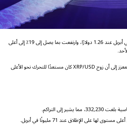
انتعشت عملة XRP (XRP) من أدنى مستوياتها في أبريل عند 1.26 دولارًا، وارتفعت بما يصل إلى 19٪ إلى أعلى
يشير نشاط الحيتان ونمو الشبكة والإعداد الفني المعزز إلى أن زوج XRP/USD كان مستعدًا للتحرك نحو الأعلى