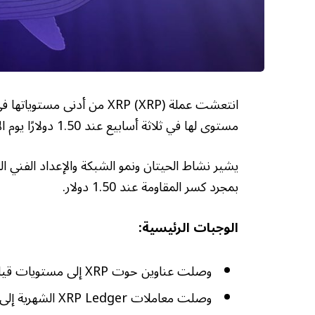
مستوى لها في ثلاثة أسابيع عند 1.50 دولارًا يوم الأحد.
بمجرد كسر المقاومة عند 1.50 دولار.
الوجبات الرئيسية:
وصلت عناوين حوت XRP إلى مستويات قياسية بلغت 332,230، مما يشير إلى التراكم.
وصلت معاملات XRP Ledger الشهرية إلى أعلى مستوى لها على الإطلاق عند 71 مليونًا في أبريل.