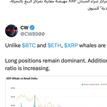
لا تزال مراكز شراء الحيتان XRP مهيمنة مقارنة بمراكز البيع بالتجزئة،
دية” للسوق