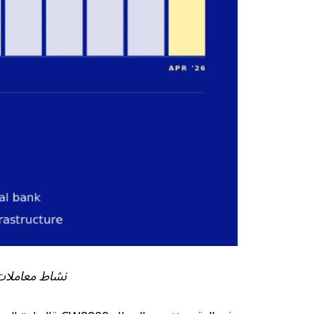
نشاط معاملات XRPL. المصدر: إيفر