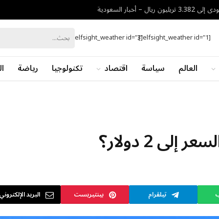
[elfsight_weather id="3"]
[elfsight_weather id="1"]
العالم
سياسة
اقتصاد
تكنولوجيا
رياضة
ال
لى 2 دولار؟
ب
تيلقرام
بينتيريست
البريد الإلكتروني