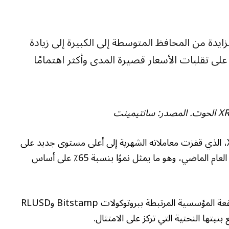
تزايدة من المحافظ المتوسطة إلى الكبيرة إلى زيادة
 على تقلبات الأسعار قصيرة المدى وأكثر اهتمامًا
يتماشى هذا مع نمو نشاط XRP Ledger (XRPL)، الذي قفزت معاملاته الشهرية إلى أعلى مستوى جديد على
الإطلاق عند 71 مليونًا في أبريل من 43 مليونًا في العام الماضي، وهو ما يمثل نموًا بنسبة 65٪ على أساس
قالت شركة خزانة XRP إن النمو كان مدفوعًا بالمنفعة المؤسسية المرتبطة ببروتوكولات Bitstamp وRLUSD