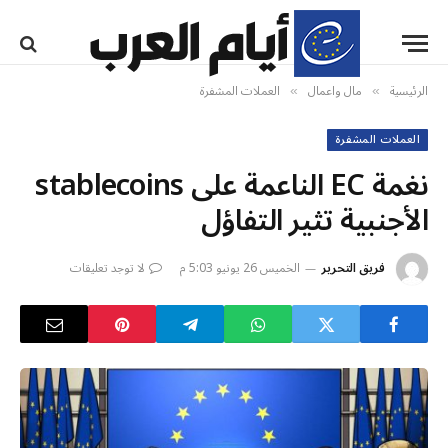
الرئيسية
مال واعمال
العملات المشفرة
»
»
العملات المشفرة
نغمة EC الناعمة على stablecoins
الأجنبية تثير التفاؤل
فريق التحرير
الخميس 26 يونيو 5:03 م
لا توجد تعليقات