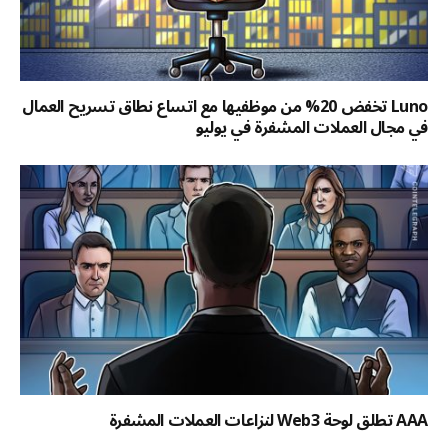
Luno تخفض 20% من موظفيها مع اتساع نطاق تسريح العمال
في مجال العملات المشفرة في يوليو
AAA تطلق لوحة Web3 لنزاعات العملات المشفرة