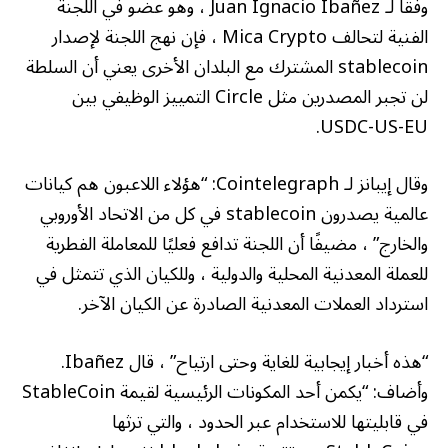
وفقًا لـ Juan Ignacio Ibañez ، وهو عضو في اللجنة
الفنية لتحالف Mica Crypto ، فإن نهج اللجنة لإصدار
stablecoin المشترك مع البلدان الأخرى يعني أن السلطة
لن تجبر المصدرين مثل Circle التمييز الوظيفي بين
USDC-US-EU.
وقال إيبانز لـ Cointelegraph: “هؤلاء اللاعبون هم كيانات
عالمية يصدرون stablecoin في كل من الاتحاد الأوروبي
والخارج” ، مضيفًا أن اللجنة تدافع فعليًا للمعاملة الفطرية
للعملة المعدنية المحلية والدولية ، وللكيان الذي تتمثل في
استرداد العملات المعدنية الصادرة عن الكيان الآخر.
“هذه أخبار إيجابية للغاية وحتى ارتياح” ، قال Ibañez.
وأضاف: “يكمن أحد المكونات الرئيسية لقيمة StableCoin
في قابليتها للاستخدام عبر الحدود ، والتي ترثها