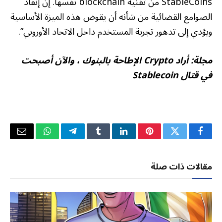
StableCoins من تقنية blockchain نفسها. إن إنفاذ
الصوامع القضائية من شأنه أن يقوض هذه الميزة الأساسية
ويؤدي إلى تدهور تجربة المستخدم داخل الاتحاد الأوروبي”.
مجلة:
أراد Crypto الإطاحة بالبنوك ، والآن أصبحت
في قتال Stablecoin
فيسبوك
تويتر
بينتيريست
لينكدإن
Tumblr
تيلقرام
واتساب
البريد
الإلكتر
مقالات ذات صلة