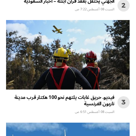
الجهني يحتفل بعقد قران ابنته – أخبار السعودية
السبت 08 أغسطس 7:22 ص
فيديو. حريق غابات يلتهم نحو 100 هكتار قرب مدينة
ناربون الفرنسية
السبت 08 أغسطس 6:51 ص