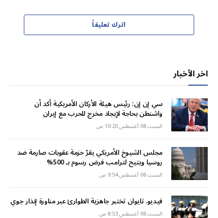
اترك تعليقاً
اخر الأخبار
سي إن إن: رئيس هيئة الأركان الأمريكية أكد أن
واشنطن بحاجة لإيجاد مخرج للحرب مع إيران
السبت 08 أغسطس 10:20 ص
مجلس الشيوخ الأمريكي يقرّ حزمة عقوبات صارمة ضد
روسيا ويتيح لترامب فرض رسوم بـ 500%
السبت 08 أغسطس 9:54 ص
فيديو. تايوان تختبر جاهزية الطوارئ عبر مناورة إنذار جوي
السبت 08 أغسطس 8:53 ص