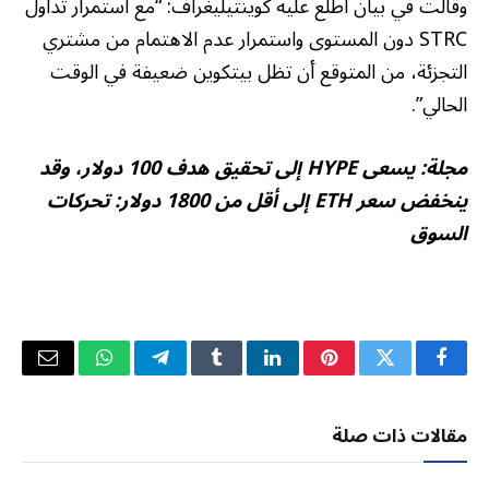
وقالت في بيان اطلع عليه كوينتيليغراف: “مع استمرار تداول
STRC دون المستوى واستمرار عدم الاهتمام من مشتري
التجزئة، من المتوقع أن تظل بيتكوين ضعيفة في الوقت
الحالي”.
مجلة:
يسعى HYPE إلى تحقيق هدف 100 دولار، وقد
ينخفض ​​سعر ETH إلى أقل من 1800 دولار: تحركات
السوق
فيسبوك
تويتر
بينتيريست
لينكدإن
Tumblr
تيلقرام
واتساب
البريد
الإلكتر
مقالات ذات صلة