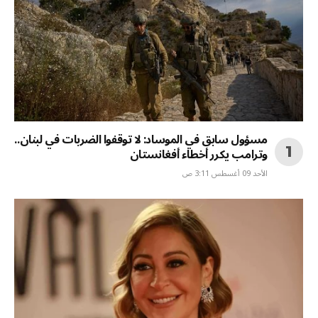
مسؤول سابق في الموساد: لا توقفوا الضربات في لبنان..
وترامب يكرر أخطاء أفغانستان
الأحد 09 أغسطس 3:11 ص