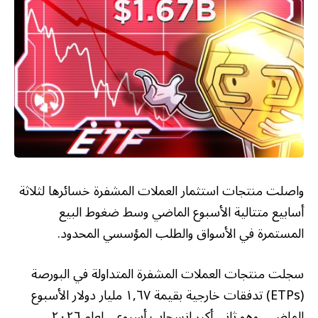
واصلت منتجات استثمار العملات المشفرة خسائرها لثلاثة
أسابيع متتالية الأسبوع الماضي وسط ضغوط البيع
المستمرة في الأسواق والطلب المؤسسي المحدود.
سجلت منتجات العملات المشفرة المتداولة في البورصة
(ETPs) تدفقات خارجية بقيمة ١,٦٧ مليار دولار الأسبوع
الماضي، وهو ثاني أكبر انسحاب أسبوعي لعام ٢٠٢٦،