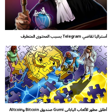
أستراليا تقاضي Telegram بسبب المحتوى المتطرف
أطلق مطور الألعاب الياباني Gumi صندوق Bitcoin وAltcoin