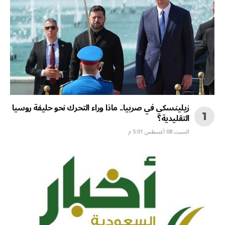
زيلينسكي في صربيا.. ماذا وراء التحرك نحو حليفة روسيا
التقليدية؟
السبت 08 أغسطس 5:01 م