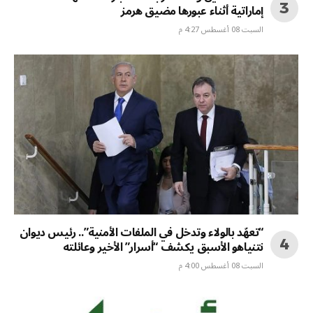
إماراتية أثناء عبورها مضيق هرمز
السبت 08 أغسطس 4:27 م
“تعهّد بالولاء وتدخل في الملفات الأمنية”.. رئيس ديوان
نتنياهو الأسبق يكشف “أسرار” الأخير وعائلته
السبت 08 أغسطس 4:00 م