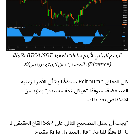
الرسم البياني لأربع ساعات لعقود BTC/USDT الآجلة
(Binance). المصدر: دان كريبتو تريدس/X
كان المعلق Exitpump متحفظًا بشأن الأطر الزمنية
المنخفضة، متوقعًا “هيكل قمة مستدير” ومزيد من
الانخفاض بعد ذلك.
“يجب أن يمثل التصحيح التالي على S&P القاع الحقيقي لـ
BTC وفقًا للتاريخ،” قال المتداول Killa
مقترح
.