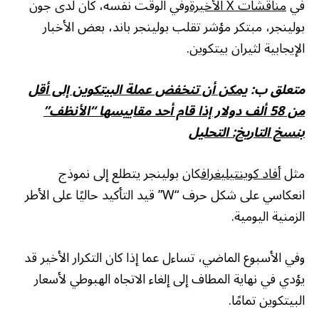
في
مناقشات X الأخيرة
وفي الوقت نفسه، كان لدى جون
بولينجر، مبتكر مؤشر تقلب بولينجر باند، بعض الأخبار
الإيجابية لثيران بيتكوين.
متعلق ب:
يمكن أن تنخفض عملة البيتكوين إلى أقل
من 58 ألف دولار إذا قام أحد مقاييسها “الأنظف”
بنسخ التاريخ: التحليل
مثل
أفاد كوينتيليغراف
كان بولينجر يتطلع إلى نموذج
انعكاسي على شكل حرف “W” قيد التأكيد حاليًا على الأطر
الزمنية اليومية.
وفي الأسبوع الماضي، تساءل عما إذا كان التكرار الأخير قد
يؤدي في نهاية المطاف إلى إلغاء الاتجاه الهبوطي لأسعار
البيتكوين تمامًا.