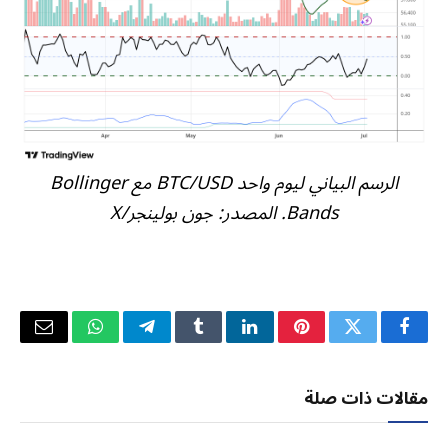
الرسم البياني ليوم واحد BTC/USD مع Bollinger
Bands. المصدر: جون بولينجر/X
فيسبوك
تويتر
بينتيريست
لينكدإن
Tumblr
تيلقرام
واتساب
البريد
الإلكتر
مقالات ذات صلة