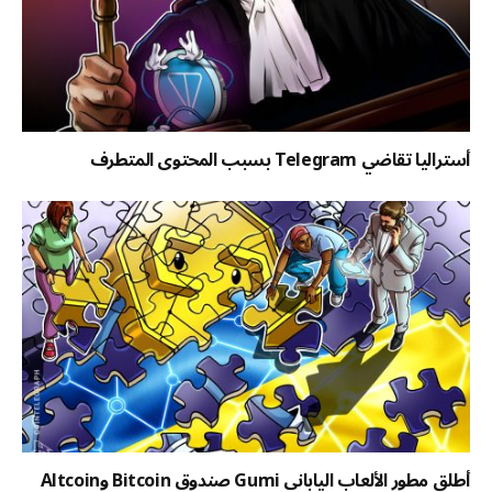
أستراليا تقاضي Telegram بسبب المحتوى المتطرف
أطلق مطور الألعاب الياباني Gumi صندوق Bitcoin وAltcoin