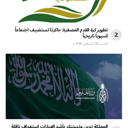
تطوير كرة القدم المصغرة: جاكرتا تستضيف اجتماعاً
آسيوياً تاريخياً
السبت 08 أغسطس 4:58 م
المملكة تدين وتستنكر بأشد العبارات استهداف ناقلة