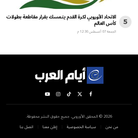
الاتحاد الأوروبي لكرة القدم يتمسك بقرار مقاطعة بطولات
كأس العالم
الجمعة 07 أغسطس 12:30 م
X
فيسبوك
تيكتوك
الانستغرام
يوتيوب
(Twitter)
2026 © المحقق الأوروبي. جميع حقوق النشر محفوظة.
من نحن
سياسة الخصوصية
إعلن معنا
اتصل بنا