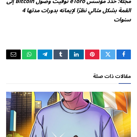
مجلة:
حدد مؤسس eToro توقيت وصول Bitcoin إلى
القمة بشكل مثالي نظرًا لإيمانه بدورات مدتها 4
سنوات
فيسبوك
تويتر
بينتيريست
لينكدإن
Tumblr
تيلقرام
واتساب
البريد
الإلكتر
مقالات ذات صلة