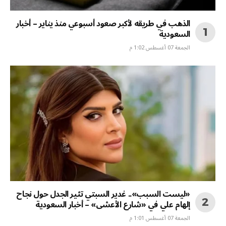
الذهب في طريقه لأكبر صعود أسبوعي منذ يناير – أخبار
السعودية
الجمعة 07 أغسطس 1:02 م
«ليست السبب».. غدير السبتي تثير الجدل حول نجاح
إلهام علي في «شارع الأعشى» – أخبار السعودية
الجمعة 07 أغسطس 1:01 م